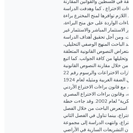
قة في فلسطين والقوانين المقارنة
ءات الاختراع ، كما وهدفت الدراسة
 اللازم توافرها لمنح المخترع براءة
ستثناءات الواردة على حق منح البراءة
ر الاستثمار المباشر والاستثمار غير
اعات. ومن أجل تحقيق أهداف الدراسة
اعتمد الباحث المنهج الوصفي التحليلي
ستعراض النصوص القانونية المتعلقة
ع وتحليلها من كافة الجوانب. كما اتبع
ن من خلال مقارنة النصوص القانونية
الواردة في قانون امتيازات الاختراعات والرسوم رقم 22
لسنة 1953 المطبق في الضفة الغربية ومثيله لعام 1924
 مع قانون براءات الاختراع الأردني
1 وتعديلاته، وقانون براءات الاختراع المصري
"حماية الملكية الفكرية" لعام 2002. وقد جاءت خطة
ث استعرض الباحث من خلال الفصل
لاختراع، بينما تناول في الفصل الثاني
اختراع، وانتهت الدراسة إلى مجموعة
ها أن التشريعات السارية في الأراضي