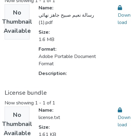
Now showing
1 - 1 of 1
Name:
No
رسالة نعيم صبيح جاهز نهائي
Down
Thumbnail
(1).pdf
load
Available
Size:
1.6 MB
Format:
Adobe Portable Document
Format
Description:
License bundle
Now showing
1 - 1 of 1
Name:
No
license.txt
Down
Thumbnail
load
Size:
Available
1.61 KB