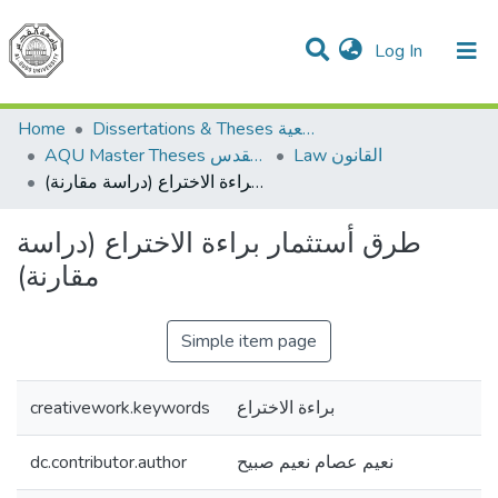
(current)
Log In
Communities & Collections
All of DSpace
Home
Dissertations & Theses الرسائل الجامعية
Law القانون
AQU Master Theses الرسائل الجامعية الخاصة بجامعة القدس
طرق أستثمار براءة الاختراع (دراسة مقارنة)
طرق أستثمار براءة الاختراع (دراسة
مقارنة)
Simple item page
creativework.keywords
براءة الاختراع
dc.contributor.author
نعيم عصام نعيم صبيح