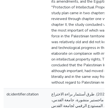
its amendments, and the Egyptia
"Protection of Intellectual Prope
study plan came in two chapters 
reviewed through chapter one wha
chapter II, the study concluded wit
the most important of which was th
force in the Palestinian territories
was relatively old and did not kee
and technological progress in this 
elaborate on compliance with inte
on intellectual property rights, Th
concluded that the Palestinian Indu
although important, had moved mo
literally and in the same way from 
without regard to Palestinian reali
dc.identifier.citation
صبيح، نعيم عصام. (2022). طرق أستثمار براءة الاختراع
(لة ماجستير منشورة، جامعة القدس
فلسطين]. المستودع الرقمي لجامعة القدس. http