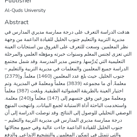
Publisher
Al-Quds University
Abstract
هدفت الدراسة التعرف على درجة ممارسة مديري المدارس في
مديرية التربية والتعليم جنوب الخليل للقيادة الداعمة من وجهة
نظر المعلمين. وسعت للتعرف على الفروق بين استجابات العينة
التي تعزى لجنس المعلم وسنوات خبرته ومؤهله العلمي والمرحلة
التعليمية التي يُدرِّسها, وجنس مدير المدرسة. وقد شمل مجتمع
الدراسة جميع المعلمين والمعلمات في مديرية التربية والتعليم –
جنوب الخليل. حيث بلغ عدد المعلمين (1460) معلماً, و(2379)
معلمةً, أي ما مجموعه (3839) معلماً ومعلمةً في المديرية. وتم
اختيار العينة بالطريقة العشوائية الطبقية, وبلغت (387) معلماً
ومعلمةً موزعين وفق جنسهم إلى (147) معلماً و(240) معلمة.
واستخدمت الباحثة أداة الاستبانة لجمع البيانات, وانتهجت المنهج
الوصفي التحليلي للوصول إلى النتائج. وقد توصلت الدراسة إلى أن
درجة ممارسة مديري المدارس في مديرية التربية والتعليم –
جنوب الخليل للقيادة الداعمة جاءت عالية وفي جميع مجالاتها
والتي تتمثل في (تمكين المعلمين, والتشجيع الابداعي, والدفع