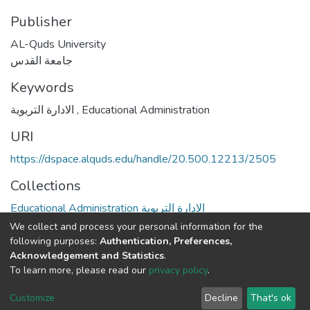
Publisher
AL-Quds University
جامعة القدس
Keywords
الادارة التربوية
,
Educational Administration
URI
https://dspace.alquds.edu/handle/20.500.12213/2505
Collections
Educational Administration الادارة التربوية
We collect and process your personal information for the
Full item page
following purposes:
Authentication, Preferences,
Acknowledgement and Statistics
.
To learn more, please read our
privacy policy
.
Al-Quds University
copyright © 2002-2026
SKITCE
Cookie
Privacy
End User
Send
Customize
Decline
That's ok
settings
policy
Agreement
Feedback