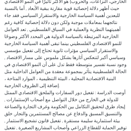
الخارجي، النزاعات، والحروب) هو الأكثر تأثيرًا في النمو الاقتصادي
حيث أظهر دلالة إحصائية قوية مقارنة ببقية الأبعاد , أما بالنسبة
للبعدين أهمية السياسة الخارجية والاستقرار السياسي فقد جاء
نتائجهما بمعاملات موجبة ولكن دون دلالة إحصائية كافية رغم
أهميتهما النظرية والعملية في السياق الفلسطيني , تعد العوامل
الخارجية المرتبطة بالسياسة الدولية هي المحدد الأكثر وضوحًا
للنمو الاقتصادي الفلسطيني بينما تبقى أهمية السياسة الخارجية
والاستقرار السياسي مؤثرات ثانوية تحتاج إلى تفعيل مؤسسي
وسياسي أكبر لتنعكس آثارها بشكل ملموس على مسار الاقتصاد ,
وجود نسبة تفسير متوسطة فقط تدل على أن النمو الاقتصادي في
الحالة الفلسطينية يتأثر بمجموعة معقدة من العوامل الداخلية مثل
البنية الاقتصادية المحلية ، البيئة التنظيمية ، الموارد المتاحة ،
إضافة إلى الظروف الخارجية.
أوصت الدراسة : تفعيل دور السفارات والملحق الاقتصادي الممثل
للدولة في الخارج من خلال التواصل مع أصحاب الإستثمارات ,
إيجاد طرق لتحقيق التكامل بين الحكومة وغرف التجارة والصناعة
والتنسيق المسبق والدفاع عن مصالح المستثمرين والتجار, خلق
بيئة استثمارية سليمة مستقرة , تفعيل قانون تشجيع الاستثمار ,
توفير الحماية للقطاع الزراعي وأصحاب المشاريع الصغيرة , تفعيل