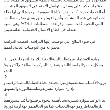
الموجودة في تلك المنشآت. بالنسبة لأنظمة التسويق الرقمية، كان
الاعتماد الاكبر على وسائل التواصل الاجتماعي لتسويق المنتجات
أو الخدمات حيث كانت هذه الأداة التسويقية الوحيدة التي لها دلالة
إحصائية في هذه المنشآت. وأخيرا فيما يتعلق بمدى توفر متطلبات
البنى التحتية كانت نسبة توفر هذه المتطلبات 74.1% وهي نسبة
معتدلة في قطاع الأعمال الخدماتية الفلسطيني.
في ضوء النتائج التي توصلت إليها الدراسة، لخصت الدراسة
مجموعة من التوصيات التالية، أهمها:
１. زيادة الاستثمار فيمتطلباتالبنيةالتحتيةاللازمةللتحولالرقمي
بشكل خاص؛الماسحاتالضوئية،قارئاتالباركود،البطاقاتالإلكترونية/
الدفع.
２.
تزويدالأقسامالمختلفةبحزمبرامجتنفذمختلفالعملياتالماليةالرقميةو
إدارةالمواردالبشريةوسلسلةالتوريدوالتسويق.
３.
بناءالوعيبالمواردالبشريةبشأنأهميةالتحولالرقميوالتأكيدعلىدورهفيإ
دارةالمخاطرومواجهةالتحديات كما هو الحالفيمواجهةأزمةكورونا.