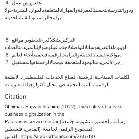
４. عقدورش عمل
ودوراتتدريبيةلتحسينالمعرفةوالمهاراتالمتعلقةبالمواردالبشريةحولا
لبرامجالرقميةوالتقنياتالحديثة.
５. التركيزبشكلأكبرعلىتطوير مواقع
الويبوملفاتتعريفوسائلالتواصلالاجتماعيللوصولإلىالمزيدمنالعملاء.
６. مواكبةالتقنياتالحديثةوالبرامجالرقميةفيجميعأنحاءالعالم.
７. إجراءالمزيدمنالبحوثالمتعمقة فيمجالالرقمنةفيالمستقبل.
الكلمات المفتاحية:الرقمنة، قطاع الخدمات الفلسطيني، الأنظمة
الرقمية، البنية التحتية في مجال تكنولوجيا المعلومات.
Citation
Ghnimat، Rajwan Ibrahim. (2022). The reality of service
business digitalization in the
Palestinan service sector [رسالة ماجستير منشورة، جامعة
القدس، فلسطين]. المستودع الرقمي لجامعة
القدس. https://arab-scholars.com/2857b0