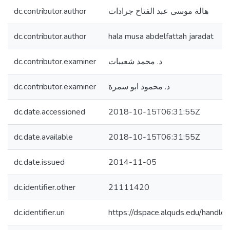
dc.contributor.author
هالة موسى عبد الفتاح جرادات
dc.contributor.author
hala musa abdelfattah jaradat
dc.contributor.examiner
د. محمد شعيبات
dc.contributor.examiner
د. محمود ابو سمرة
dc.date.accessioned
2018-10-15T06:31:55Z
dc.date.available
2018-10-15T06:31:55Z
dc.date.issued
2014-11-05
dc.identifier.other
21111420
dc.identifier.uri
https://dspace.alquds.edu/hand