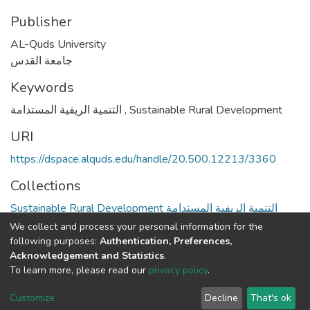
Publisher
AL-Quds University
جامعة القدس
Keywords
التنمية الريفية المستدامة
,
Sustainable Rural Development
URI
https://dspace.alquds.edu/handle/20.500.12213/3360
Collections
Sustainable Rural Development التنمية الريفية المستدامة
We collect and process your personal information for the
Full item page
following purposes:
Authentication, Preferences,
Acknowledgement and Statistics
.
To learn more, please read our
privacy policy
.
Al-Quds University
copyright © 2002-2026
SKITCE
Cookie
Privacy
End User
Send
Customize
Decline
That's ok
settings
policy
Agreement
Feedback