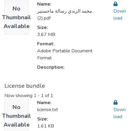
Name:
No
محمد الزبدي رسالة ماجستير
Down
Thumbnail
(2).pdf
load
Available
Size:
3.67 MB
Format:
Adobe Portable Document
Format
Description:
License bundle
Now showing
1 - 1 of 1
Name:
No
license.txt
Down
Thumbnail
load
Size:
Available
1.61 KB