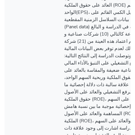
العائد على حقوق الملكية (ROE) و ربحية السهم
الواحد(EPS)، باستخدام منهج التحليل الكمي القائم على
 بيانات السلاسل الزمنية المقطعية
(Panel data) للشركات المشمولة في الدراسة و البالغ
عددها (14) شركة موزعة كالتالي (10) شركات صناعية و
(4)شركات تجارية، و تم اعتماد هذه العينة من (21) شركة
 ذلك لعدم توفر بعض البيانات المالية
وتوصلت الدراسة إلى النتائج التالية
 التشغيلي على التنبؤ بالأداء المالي
صناعية ضعيفة والمقاسة بالعائد على
ى حقوق الملكية وربحية السهم الواحد
 علاقة سالبة ذات دلالة إحصائية ما
بين الرفع التشغيلي والعائد على الأصول (ROA)، ائد على
حقوق الملكية (ROE)، والعائد على السهم (EPS). كما تبين
لة إحصائية موجبة ما بين نسبة هامش
المساهمة والعائد على الأصول (ROA)، والعائد على حقوق
الملكية (ROE)، والعائد على السهم (EPS). بالإضافة إلى ما
ج الدراسة اشارت إلى وجود علاقة ذات