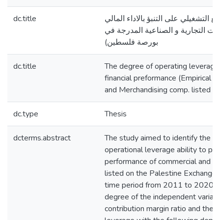
dc.title
 التشغيلي على التنبؤ بالاداء المالي
(ات التجارية و الصناعية المدرجة في
بورصة فلسطين)
dc.title
The degree of operating leverage a
financial preformance (Empirical s
and Merchandising comp. listed in
dc.type
Thesis
dcterms.abstract
The study aimed to identify the ex
operational leverage ability to pred
performance of commercial and in
listed on the Palestine Exchange 
time period from 2011 to 2020.Th
degree of the independent variabl
contribution margin ratio and the 