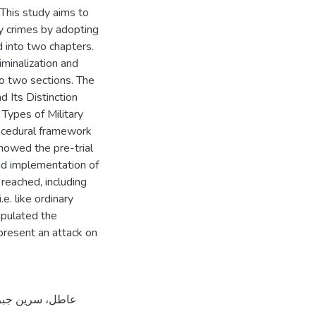
 This study aims to
ary crimes by adopting
d into two chapters.
iminalization and
to two sections. The
d Its Distinction
Types of Military
rocedural framework
showed the pre-trial
nd implementation of
 reached, including
.e. like ordinary
ipulated the
epresent an attack on