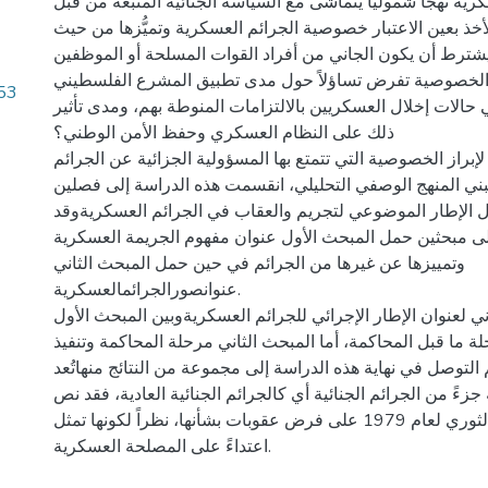
رية نهجاً شمولياً يتماشى مع السياسة الجنائية المتبعة من قبل
أخذ بعين الاعتبار خصوصية الجرائم العسكرية وتميُّزها من حيث
شترط أن يكون الجاني من أفراد القوات المسلحة أو الموظفين
الخصوصية تفرض تساؤلاً حول مدى تطبيق المشرع الفلسطيني
.53
 حالات إخلال العسكريين بالالتزامات المنوطة بهم، ومدى تأثير
ذلك على النظام العسكري وحفظ الأمن الوطني؟
إبراز الخصوصية التي تتمتع بها المسؤولية الجزائية عن الجرائم
ني المنهج الوصفي التحليلي، انقسمت هذه الدراسة إلى فصلين
 الإطار الموضوعي لتجريم والعقاب في الجرائم العسكريةوقد
لى مبحثين حمل المبحث الأول عنوان مفهوم الجريمة العسكرية
وتمييزها عن غيرها من الجرائم في حين حمل المبحث الثاني
عنوانصورالجرائمالعسكرية.
ي لعنوان الإطار الإجرائي للجرائم العسكريةوبين المبحث الأول
 ما قبل المحاكمة، أما المبحث الثاني مرحلة المحاكمة وتنفيذ
 التوصل في نهاية هذه الدراسة إلى مجموعة من النتائج منهاتُعد
جزءً من الجرائم الجنائية أي كالجرائم الجنائية العادية، فقد نص
قانون العقوبات الثوري لعام 1979 على فرض عقوبات بشأنها، نظراً لكونها تمثل
اعتداءً على المصلحة العسكرية.