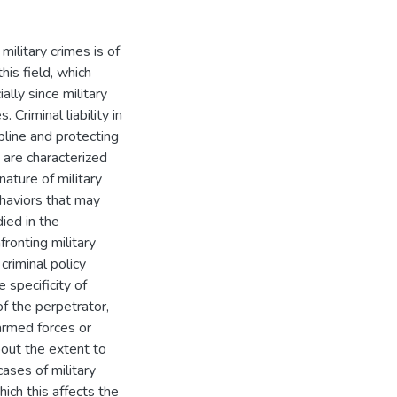
 military crimes is of
this field, which
ally since military
 Criminal liability in
ipline and protecting
es are characterized
nature of military
ehaviors that may
died in the
fronting military
criminal policy
 specificity of
of the perpetrator,
armed forces or
bout the extent to
 cases of military
ich this affects the