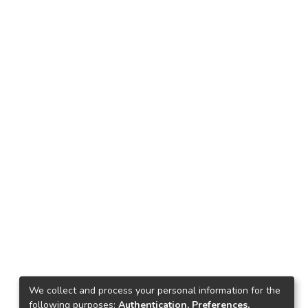
We collect and process your personal information for the
following purposes:
Authentication, Preferences,