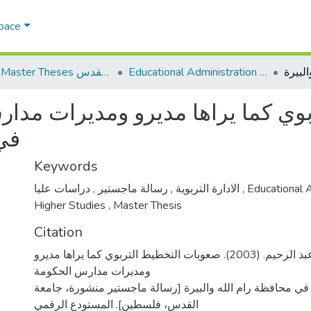
Space
Educational Administration الادارة التربوية
AQU Master Theses الرسائل الجامعية الخاصة بجامعة القدس
وي كما يراها مديرو ومديرات مدار
في 
Keywords
,
رسالة ماجستير
,
الادارة التربوية
دراسات عليا
,
Educational 
Higher Studies
,
Master Thesis
Citation
صافي، حسن عبد الرحيم. (2003). صعوبات التخطيط التربوي كما يراها مديرو
ومديرات مدارس الحكومة
في محافظة رام الله والبيرة [رسالة ماجستير منشورة، جامعة
القدس، فلسطين]. المستودع الرقمي