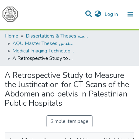
(current)
Log In
Communities & Collections
All of DSpace
Home
Dissertations & Theses الرسائل الجامعية
AQU Master Theses الرسائل الجامعية الخاصة بجامعة القدس
Medical Imaging Technology تكنولوجيا التصوير الطبي
A Retrospective Study to Measure the Justification for CT Scans of the Abdomen and pelvis in Palestinian Public Hospitals
A Retrospective Study to Measure
the Justification for CT Scans of the
Abdomen and pelvis in Palestinian
Public Hospitals
Simple item page