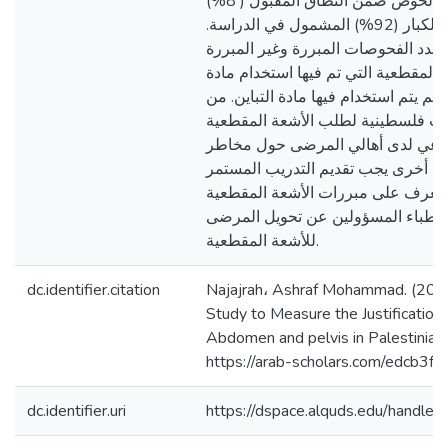
صورة طبقية للبطن والحوض ضمن النطاق المقبول ( 8%)
مقارنة بعدد المرضى الكبار (92%) المشمول في الدراسة.
عدد الفحوصات المبررة وغير المبررة
المقطعية التي تم فيها استخدام مادة
 لم يتم استخدام فيها مادة التباين. من
ات فلسطينية لطلب الأشعة المقطعية
لوعي لدى أهالي المرضى حول مخاطر
حية أخرى يجب تقديم التدريب المستمر
لتعرف على مبررات الأشعة المقطعية
أطباء المسؤولين عن تحويل المرضى
للأشعة المقطعية.
dc.identifier.citation
Najajrah، Ashraf Mohammad. (2023
Study to Measure the Justification 
Abdomen and pelvis in Palestinian 
https://arab-scholars.com/edcb3f
dc.identifier.uri
https://dspace.alquds.edu/handl