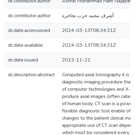
dc.contributor.author
Ashraf Mohammad Harb Najajrah
dc.contributor.author
أشرف محمد حرب نجاجره
dc.date.accessioned
2024-03-13T08:34:31Z
dc.date.available
2024-03-13T08:34:31Z
dc.date.issued
2023-11-22
dc.description.abstract
Computed axial tomography it is a 
diagnostic imaging procedure that 
of computer technologies and X-ray
produce axial images (often called 
of human body. CT scan is a powerf
flexible diagnostic tool enable of m
changes to the patient clinical m
appropriate use of CT scan depends
which must be considered every ti