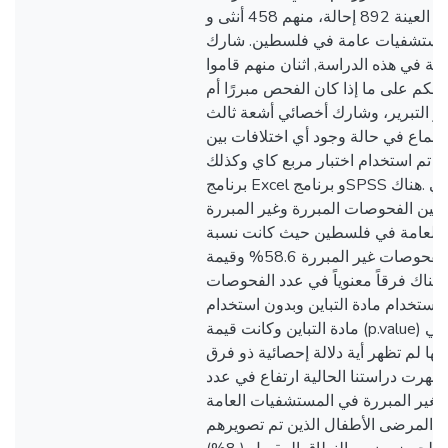
الاسترجاعية، كان حجم العينة 892 إحالة، منهم 458 أنثى و
434 ستشفيات عامة في فلسطين. شارك
شعة في هذه الدراسة, اثنان منهم قاموا
كم على ما إذا كان الفحص مبررًا أم
يير التبرير، وشارك أخصائي أشعة ثالث
إجماع في حالة وجود أي اختلافات بين
ن. تم استخدام اختبار مربع كاي وكذلك
برنامج Excel و برنامجSPSS في التحليل الإحصائي .هناك
ة بين الفحوصات المبررة وغير المبررة
العامة في فلسطين حيث كانت نسبة
الفحوصات غير المبررة 58.6% وقيمة (p.value)
. كما أن هناك فرقاً معنوياً في عدد الفحوصات
 باستخدام مادة التباين وبدون استخدام
مادة التباين وكانت قيمة (p.value) تساوي 0.02 . أما باقي
ها لم تظهر أية دلالة إحصائية ذو فرق
ظهرت دراستنا الحالية ارتفاع في عدد
لغير المبررة في المستشفيات العامة
د المرضى الأطفال الذين تم تصويرهم