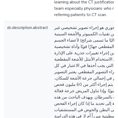
learning about the CT justification 
team especially physicians who res
referring patients to CT scan.
dc.description.abstract
لمحوري هو إجراء تصوير تشخيصي غير
ن تقنيات الكمبيوتر والأشعة السينية
(غالبًا ما تسمى شرائح) لأعضاء الجسم
ر المقطعي جهازًا قويًا وأداة تشخيصية
 من إجراء تغييرات جذرية على الإدارة
مد الاستخدام الأمثل للأشعة المقطعية
ل التي يجب أخذها في الاعتبار في كل
إجراء التصوير المقطعي. يعتبر التصوير
هم في إجمالي جرعة الأشعة للسكان
ففي الولايات المتحدة يتم إجراء أكثر من 60 مليون فحص
سنويًا. وإذا تناول المريض جرعة فعالة
ابة بالسرطان. ويهدف الباحث من هذه
ية إلى تحديد ما إذا كان إجراء الفحص
 على البطن والحوض في المستشفيات
فلسطينية مبرراً أم لا. في هذه الدراسة