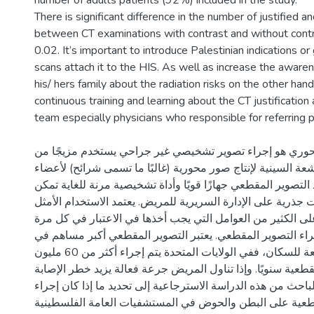
number of adults patients (92%) included in the study.
There is significant difference in the number of justified an
between CT examinations with contrast and without contr
0.02. It’s important to introduce Palestinian indications or
scans attach it to the HIS. As well as increase the awaren
his/ hers family about the radiation risks on the other hand
continuous training and learning about the CT justification 
حوري هو إجراء تصوير تشخيصي غير جراحي يستخدم مزيجًا من
أشعة السينية لإنتاج صور محورية (غالبًا ما تسمى شرائح) لأعضاء
لتصوير المقطعي جهازًا قويًا وأداة تشخيصية مرنة للغاية تمكن
 جذرية على الإدارة السريرية للمريض. يعتمد الاستخدام الأمثل
ى الكثير من العوامل التي يجب أخذها في الاعتبار في كل مرة
إجراء التصوير المقطعي. يعتبر التصوير المقطعي أكبر مساهم في
إجمالي جرعة الأشعة للسكان، ففي الولايات المتحدة يتم إجراء أكثر من 60 مليون
عية سنويًا. وإذا تناول المريض جرعة فعالة يزيد خطر الإصابة
احث من هذه الدراسة الاسترجاعية إلى تحديد ما إذا كان إجراء
طعية على البطن والحوض في المستشفيات العامة الفلسطينية