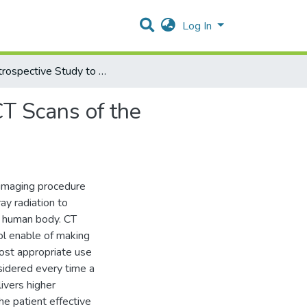
Log In
A Retrospective Study to Measure the Justification for CT Scans of the Abdomen and pelvis in Palestinian Public Hospitals
CT Scans of the
 imaging procedure
ay radiation to
of human body. CT
ool enable of making
most appropriate use
sidered every time a
livers higher
he patient effective