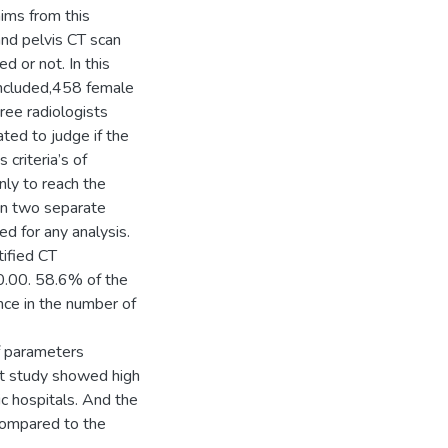
aims from this
nd pelvis CT scan
d or not. In this
included,458 female
ree radiologists
ated to judge if the
 criteria’s of
only to reach the
in two separate
d for any analysis.
tified CT
 0.00. 58.6% of the
ence in the number of
f parameters
ent study showed high
ic hospitals. And the
 compared to the