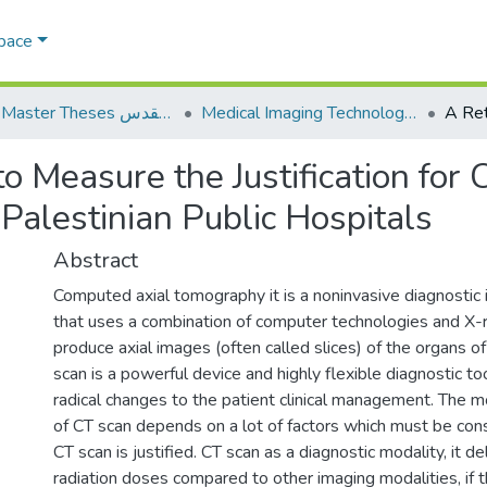
Space
Medical Imaging Technology تكنولوجيا التصوير الطبي
AQU Master Theses الرسائل الجامعية الخاصة بجامعة القدس
o Measure the Justification for 
Palestinian Public Hospitals
Abstract
Computed axial tomography it is a noninvasive diagnostic
that uses a combination of computer technologies and X-r
produce axial images (often called slices) of the organs 
scan is a powerful device and highly flexible diagnostic t
radical changes to the patient clinical management. The 
of CT scan depends on a lot of factors which must be con
CT scan is justified. CT scan as a diagnostic modality, it de
radiation doses compared to other imaging modalities, if t