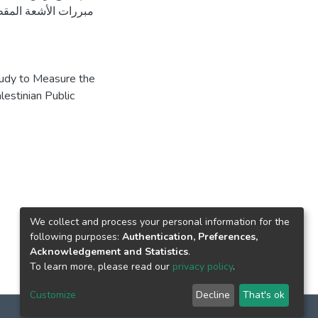
مبررات الأشعة المق
udy to Measure the
lestinian Public
We collect and process your personal information for the
following purposes:
Authentication, Preferences,
Acknowledgement and Statistics
.
To learn more, please read our
privacy policy
.
Customize
Decline
That's ok