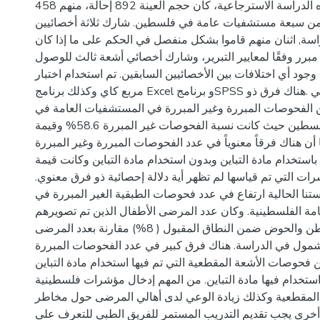
مبرراً أم لا. في هذه الدراسة الاسترجاعية، كان حجم العينة 892 إحالة، منهم 458
 434 ذكر من سبعة مستشفيات عامة في فلسطين. شارك ثلاثة أخصائيين
سة, اثنان منهم قاموا بشكل منفصل في الحكم على ما إذا كان
مبرر وفقًا لمعايير التبرير، وشارك أخصائي أشعة ثالث للوصول
وجود أي اختلافات بين الأخصائيين السابقين. تم استخدام اختبار
مربع كاي وكذلك برنامج Excel و برنامجSPSS في التحليل الإحصائي .هناك فرق ذو
ين الفحوصات المبررة وغير المبررة في المستشفيات العامة في
فلسطين حيث كانت نسبة الفحوصات غير المبررة 58.6% وقيمة (p.value)
0.00. كما أن هناك فرقاً معنوياً في عدد الفحوصات المبررة وغير المبررة
باستخدام مادة التباين وبدون استخدام مادة التباين وكانت قيمة (p.value) تساوي
0.02 . ات التي تم قياسها لم تظهر أية دلالة إحصائية ذو فرق معنوي
نا الحالية ارتفاع في عدد فحوصات الطبقية الغير المبررة في
مة الفلسطينية. وكان عدد المرضى الأطفال الذين تم تصويرهم
صورة طبقية للبطن والحوض ضمن النطاق المقبول ( 8%) مقارنة بعدد المرضى
92%) المشمول في الدراسة. هناك فرق كبير في عدد الفحوصات المبررة
ن فحوصات الأشعة المقطعية التي تم فيها استخدام مادة التباين
استخدام فيها مادة التباين. من المهم إدخال مؤشرات فلسطينية
المقطعية وكذلك زيادة الوعي لدى أهالي المرضى حول مخاطر
 أخرى يجب تقديم التدريب المستمر للفريق الطبي للتعرف على