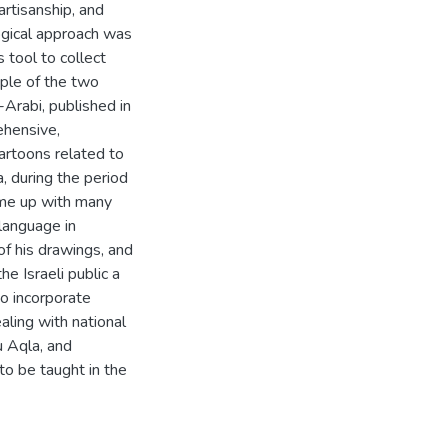
artisanship, and
logical approach was
 tool to collect
ple of the two
-Arabi, published in
hensive,
artoons related to
, during the period
me up with many
language in
f his drawings, and
 Israeli public a
to incorporate
aling with national
u Aqla, and
to be taught in the