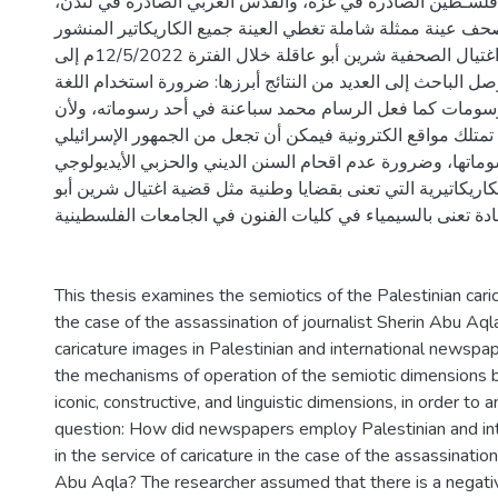
 فلسـطين الصادرة في غزة، والقدس العربي الصادرة في لندن
صحف عينة ممثلة شاملة تغطي العينة جميع الكاريكاتير المنشور
الذي يخص قضية اغتيال الصحفية شرين أبو عاقلة خلال الفترة 12/5/2022م إلى
24/5/2022ل الباحث إلى العديد من النتائج أبرزها: ضرورة استخدام اللغة
رسومات كما فعل الرسام محمد سباعنة في أحد رسوماته، ولأن
متلك مواقع الكترونية فيمكن أن تجعل من الجمهور الإسرائيلي
تها، وضرورة عدم اقحام السنن الديني والحزبي الأيديولوجي
ريكاتيرية التي تعنى بقضايا وطنية مثل قضية اغتيال شرين أبو
دة تعنى بالسيمياء في كليات الفنون في الجامعات الفلسطينية
This thesis examines the semiotics of the Palestinian cari
the case of the assassination of journalist Sherin Abu Aql
caricature images in Palestinian and international newspa
the mechanisms of operation of the semiotic dimensions 
iconic, constructive, and linguistic dimensions, in order to
question: How did newspapers employ Palestinian and int
in the service of caricature in the case of the assassination
Abu Aqla? The researcher assumed that there is a negati