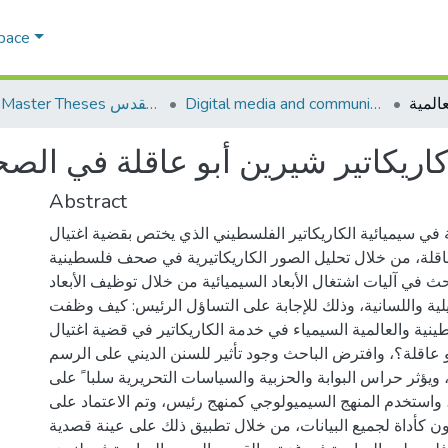
Space
Digital media and communications الإعلام الرقمي والاتصالات
AQU Master Theses الرسائل الجامعية الخاصة بجامعة القدس
كاريكاتير شيرين أبو عاقلة في الصح
Abstract
في سيميائية الكاريكاتير الفلسطيني الذي يختص بقضية اغتيال
اقلة، من خلال تحليل الصور الكاريكاتيرية في صحف فلسطينية
 في آليات اشتغال الأبعاد السيميائية من خلال توظيف الأبعاد
كيلية واللسانية، وذلك للإجابة على التساؤل الرئيس: كيف وظفت
ية والعالمية السيمياء في خدمة الكاريكاتير في قضية اغتيال
 عاقلة؟، وافترض الباحث وجود تأثير للسنن الديني على الرسم
 ويؤثر حراس البوابة والحزبية والسياسات التحريرية سلبا ً على
 واستخدم المنهج السيميولوجي كمنهج رئيس، وتم الاعتماد على
ون كأداة لجميع البيانات، من خلال تطبيق ذلك على عينة قصدية