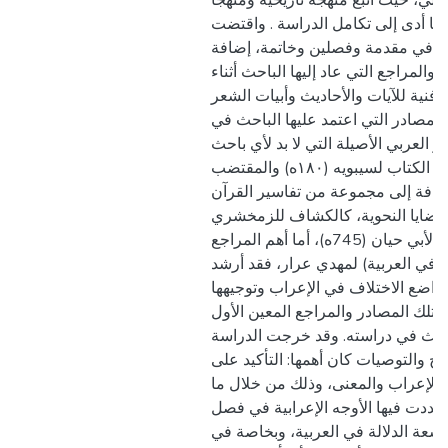
املي، حيث اتبع منهجة تاريخية ومنهجا
 ما أدى إلى تكامل الدراسة . واقتضت
تي في مقدمة وفصلين وخاتمة، إضافة
 والمراجع التي عاد إليها الباحث أثناء
فنية للآيات والأحاديث وأبيات الشعر
 المصادر التي اعتمد عليها الباحث في
و العربي الأصيلة التي لا بد لأي باحث
من الرجوع إليها وهي: الكتاب لسيبويه (۱۸۰ه) والمقتضب
د (۱۲۸۰) ، إضافة إلى مجموعة من تفاسیر القرآن
القضايا النحوية، كالكشاف للزمخشري
(۵۳۸ھ) والبحر المحيط لأبي حيان (745ه)، أما أهم المراجع
 في العربية) لمهدي عرار، فقد أرشد
واضع الاختلاف في الإعراب وتوجيهها
نت تلك المصادر والمراجع المعين الأول
باحث في دراسته. وقد خرجت الدراسة
ئج والتوصيات كان أهمها: التأكيد على
ين الإعراب والمعنى، وذلك من خلال ما
عددت فيها الأوجه الإعرابية في فصل
 سعة الدلالة في العربية، وبخاصة في