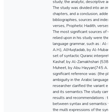
study; the analytic, descriptive an
The study was divided into an intr
chapters, and a conclusion, added t
bibliographies, sources and indexe
verses, Prophetic Hadith, verses 
The most significant sources of wh
relied upon in his study were the 
language grammar, such as : Al-K
A.H.), AlMuqtadab, by Al-Mubarra
set of syntactic Quranic interpreta
Kashaf, by Al-Zamakhshari (538 A.
Muheet, by Abu Hayyan(745 A.H.
significant reference was: (the p
ambiguity in the Arabic language),
researcher clarified the variant ex
and its semantics The study came 
results and recommendations : the
between syntax and semantics w
the multi expressions of the synta