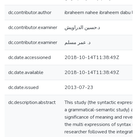
dc.contributor.author
ibraheem nahee ibraheem dabu la
dc.contributor.examiner
د.حسين الدراويش
dc.contributor.examiner
د. عمر مسلم
dc.date.accessioned
2018-10-14T11:38:49Z
dc.date.available
2018-10-14T11:38:49Z
dc.date.issued
2013-07-23
dc.description.abstract
This study (the syntactic expressi
a grammatical-semantic study) ai
significance of meaning and reveal
the multi expressions of syntax in
researcher followed the integrativ