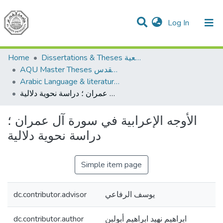
(current)
Log In
Communities & Collections
All of DSpace
Home
Dissertations & Theses الرسائل الجامعية
AQU Master Theses الرسائل الجامعية الخاصة بجامعة القدس
Arabic Language & literature اللغة العربية وآدابها
الأوجه الإعرابية في سورة آل عمران ؛ دراسة نحوية دلالية
الأوجه الإعرابية في سورة آل عمران ؛
دراسة نحوية دلالية
Simple item page
dc.contributor.advisor
يوسف الرفاعي
dc.contributor.author
ابراهيم نهيد ابراهيم أبولبن