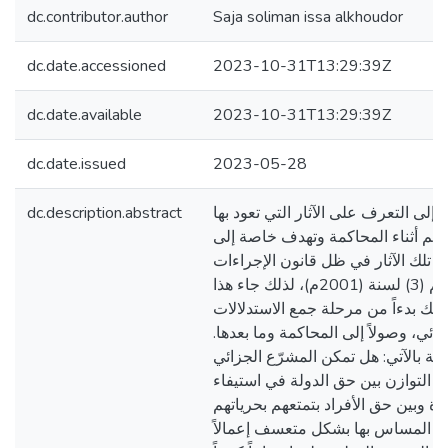
dc.contributor.author
Saja soliman issa alkhoudor
dc.date.accessioned
2023-10-31T13:29:39Z
dc.date.available
2023-10-31T13:29:39Z
dc.date.issued
2023-05-28
dc.description.abstract
لى التعرف على الآثار التي تعود بها
متّهم أثناء المحاكمة وتهدف خاصة إلى
 تلك الآثار في ظل قانون الإجراءات
الجزائية الفلسطيني رقم (3) لسنة (2001م)، لذلك جاء هذا
لك بدءاً من مرحلة جمع الاستدلالات
بتدائي، وصولاً إلى المحاكمة وما بعدها
يسة بالآتي: هل تمكن المشرّع الجزائي
 التوازن بين حق الدولة في استيفاء
اة وبين حق الأفراد بتمتعهم بحرياتهم
ون المساس بها بشكل متعسف إعمالاً