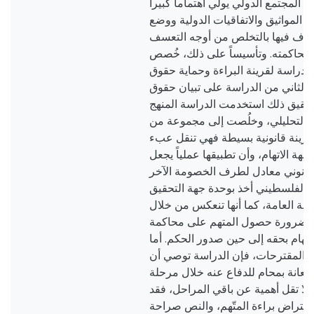
 المجتمع الدولي يولي اهتماماً كبيراً
بر المواثيق والاتفاقيات الدولية ووضع
راف فيها بالتخلص من أوجه التعسف
اء محاكمته. وتأسيساً على ذلك، خُصص
لدراسة لقرينة البراءة وحماية حقوق
صل الثاني من الدراسة على تبيان حقوق
تحقيق ذلك استخدمت الدراسة المنهج
ج التحليلي، وخلُصت إلى مجموعة من
ءة قرينة قانونية بسيطة فهي تنقل عبء
جهة الاتهام، وأن تطبيقها عملياً يجعل
 قانوني معادل لطرف الخصومة الآخر
 الفلسطيني أخذ بوحدة جهة التحقيق
نيابة العامة، كما أنها تنعكس من خلال
ة وضرورة حصول المتهم على محاكمة
لاتهام بحقه إلى حين صدور الحكم. أما
 والمقترحات، فإن الدراسة توصي أن
استعانة بمحام للدفاع عنه خلال مرحلة
 لا تقل أهمية عن باقي المراحل، فقد
بافتراض براءة المتّهم، والنص صراحة