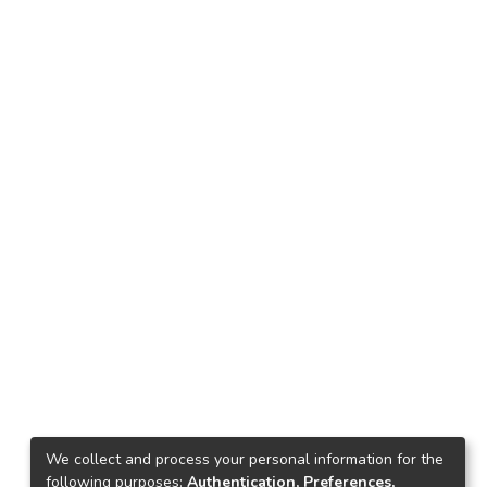
We collect and process your personal information for the
following purposes:
Authentication, Preferences,