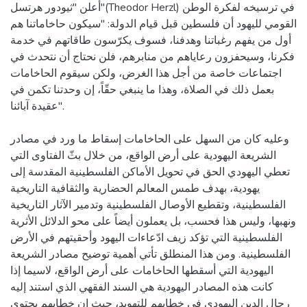
أعلن "ثيودور هرتسل"(Theodor Herzl) في ترسيخه لفكرة الوطن
القومي لليهود أن فلسطين قبل قيام الدولة: "سيكون حاخاماتنا هم
أول من يفهم رغباتنا وهدفنا، فسوف يكرّسون طاقاتهم في خدمة
فكرنا، وسيحفزون رعاياهم من منابرهم، فلن نحتاج أن نتحدث في
اجتماعات خاصة من أجل هذا الغرض، ولكن سيقوم الحاخامات
بعمل ذلك في الصلاة، وهذا ما ينبغي حقّاً، إن وحدتنا تكمن في
عقيدة آبائنا".
وعليه كان من السهل على الحاخامات إسقاط ما ورد في مصادر
الشريعة اليهودية على أرض الواقع، من خلال بثّ الفتاوى التي
تعطي اليهودي الحق في تحويل الأماكن الفلسطينية المقدسة إلى
يهودية، بهدف طمس المعالم الحضارية والثقافية التاريخية
الفلسطينية، وتقطيع الأوصال الفلسطينية وتدمير الآثار التاريخية
ونهبها، وليس هذا فحسب، بل يعملون أيضاً على محو الدلائل الأثرية
الفلسطينية التي تؤكد زيف ادّعاءات اليهود وأحقيتهم في الأرض
الفلسطينية. ومن هذا المنطلق تأتي أهمية توضيح مصادر الشريعة
اليهودية التي أسقطها الحاخامات على أرض الواقع، لاسيما إذا
كانت هذه المصادر اليهودية هي السند الفقهي الذي استند إليه
رجال الدين اليهودي في خطابهم للتهويد، حيث إن خطابهم يحتوي