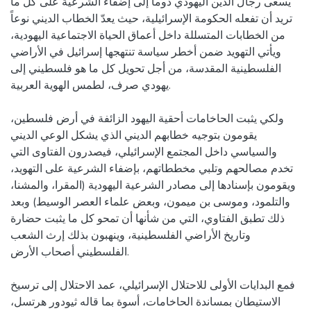
يسعى رجال الدين اليهودي دوماً إلى إضفاء الشرعية على كل ما
تريد أن تفعله الحكومة الإسرائيلية، حيث يعدّ الخطاب الديني نوعاً
من الخطابات المتسللة داخل أعماق الحياة الاجتماعية اليهودية،
ويأتي التهويد ضمن أخطر سياسة تنتهجها إسرائيل في الأراضي
الفلسطينية المقدسة، من أجل تحويل كل ما هو فلسطيني إلى
يهودي صرف، لطمس الهوية العربية.
ولكي يثبت الحاخامات أحقية اليهود الزائفة في أرض فلسطين،
يقومون بتوجيه خطابهم الديني الذي يشكل الوعي الديني
والسياسي داخل المجتمع الإسرائيلي، فيصدرون الفتاوى التي
تخدم مصالحهم وتلبي مخططاتهم، بإضفاء الشرعية على التهويد،
ويقومون بإسنادها إلى مصادر الشرعية اليهودية (المقرا، والمشنا،
والتلمود، وموسى بن ميمون، وبعض علماء العصر الوسيط) وبعد
ذلك تطبق الفتاوي، التي من شأنها أن تمحو كل ما يثبت حضارة
وتاريخ الأراضي الفلسطينية، وينهبون بذلك إرث الشعب
الفلسطيني أصحاب الأرض.
فمع البدايات الأولى للاحتلال الإسرائيلي، عمد الاحتلال إلى ترسيخ
الاستيطان بمساندة الحاخامات، أسوة بما قاله ثيودور هرتسل،