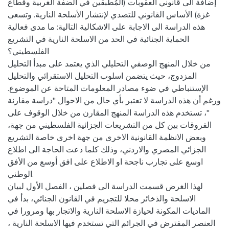
إضافة الى قانوني العقوبات (المُطبقين في الضفة الغربية وقطاع
غزة) الأساس القانوني للتصدي لإنتشار الأسلحة النارية. وتسعى
هذه الدراسة الى الاجابة على الاشكالية التالية: ما مدى فعالية
الحماية الجنائية في الحد من الاسلحة النارية في التشريع
الفلسطيني؟
من خلال المنهج الوصفي التحليلي الذي يعتمد على مبدأ التحليل
المزدوج، حيث يتضمن اسلوب التحليل الاستقرائي والتحليل
الإستنباطي في ضوء مصادر المعلومات المتاحة عن الموضوع.
ورغم أن هذه الدراسة لا تعتبر بأي حال من الاحوال "دراسة مقارنة
"، تستخدم هذه الدراسة المنهج المقارن من خلال الوقوف على
الفروقات بين كل من التشريعات الجزائية الفلسطيني من جهة،
وبعض الانظمة القانونية الاخرى من جهة اخرى خاصة التشريع
الجزائي المصري والاردني، وذلك كلما دعت الحاجة الى اطلاع
اوسع على تجارب ناجحة او الاطلاع على افق أوسع من الأفق
الوطني.
لهذا الغرض قسمت الدراسة الى فصلين ، الفصل الأول لبيان
الاسلحة والذخائر محلا للتجريم في القانون الجنائي، بدأ في
الماديات المكونة لحيازة الاسلحة النارية والاتجار بها ومرورا في
العنصر المفترض في الجرائم التي تستخدم فيها الاسلحة النارية ،