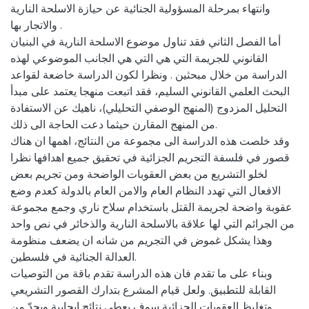
وانتهاء بمرحلة المسؤولية الجنائية عن حيازة الاسلحة النارية
والاتجار بها .
أما الفصل الثاني فقد تناول موضوع الاسلحة النارية في البنيان
القانوني للجريمة التي هي التي هي الجانب الموضوعي لهذه
الدراسة من خلال مبحثين . ونظرا لكون الدراسة خاضعة لقواعد
البحث العلمي القانوني السليم، فقد اتبعت منهجا يعتمد على مبدأ
التحليل المزدوج (المنهج الوصفي التحليلي)، ناهيك عن الاستفادة
من المنهج المقارن حيثما دعت الحاجة الى ذلك.
وقد خلصت هذه الدراسة الى مجموعة من النتائج، اهمها ان هناك
قصور في فلسفة التجريم الجزائية في تحقيق جميع اهدافها نظرا
لخلو التشريع من بعض العقوبات الواضحة ومن تجريم بعض
الافعال التي تهدد النظام العام والامن العام بالدولة كعدم وضع
عقوبة واضحة لجريمة القتل باستخدام سلاح ناري وجمع مجموعة
من الجرائم التي لها علاقة بالاسلحة النارية والذخائر في نص واحد
وهذا يشكل غموض في التجريم من شانه ان يضعف منظومة
العدالة الجنائية في فلسطين.
وبناء على ما تقدم فان هذه الدراسة تقدم باقة من التوصيات
القابلة للتطبيق. ولعل قيام المشرع بتدارك القصور التشريعي
وتغليظ العقوبات الجزائية سوف يعطي نتائج ايجابية ويحدّ من