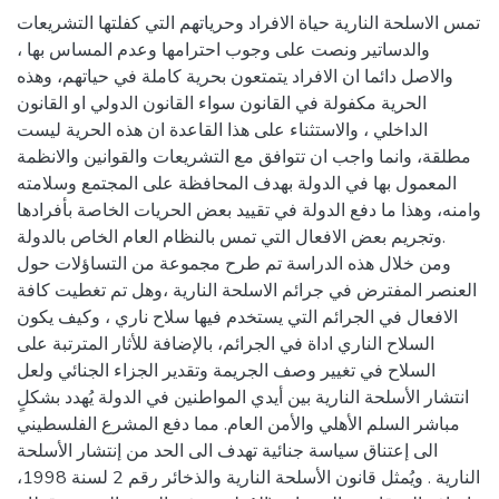
تمس الاسلحة النارية حياة الافراد وحرياتهم التي كفلتها التشريعات
والدساتير ونصت على وجوب احترامها وعدم المساس بها ،
والاصل دائما ان الافراد يتمتعون بحرية كاملة في حياتهم، وهذه
الحرية مكفولة في القانون سواء القانون الدولي او القانون
الداخلي ، والاستثناء على هذا القاعدة ان هذه الحرية ليست
مطلقة، وانما واجب ان تتوافق مع التشريعات والقوانين والانظمة
المعمول بها في الدولة بهدف المحافظة على المجتمع وسلامته
وامنه، وهذا ما دفع الدولة في تقييد بعض الحريات الخاصة بأفرادها
وتجريم بعض الافعال التي تمس بالنظام العام الخاص بالدولة.
ومن خلال هذه الدراسة تم طرح مجموعة من التساؤلات حول
العنصر المفترض في جرائم الاسلحة النارية ،وهل تم تغطيت كافة
الافعال في الجرائم التي يستخدم فيها سلاح ناري ، وكيف يكون
السلاح الناري اداة في الجرائم، بالإضافة للأثار المترتبة على
السلاح في تغيير وصف الجريمة وتقدير الجزاء الجنائي ولعل
انتشار الأسلحة النارية بين أيدي المواطنين في الدولة يُهدد بشكلٍ
مباشر السلم الأهلي والأمن العام. مما دفع المشرع الفلسطيني
الى إعتناق سياسة جنائية تهدف الى الحد من إنتشار الأسلحة
النارية . ويُمثل قانون الأسلحة النارية والذخائر رقم 2 لسنة 1998،