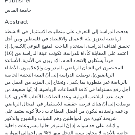
Publisher
جامعة القدس
Abstract
هدفت الدراسة إلى التعرف على متطلبات الاستثمار في الانشطة
الرياضية لتعزيز بيئة الاعمال والاقتصاد في فلسطين ومن أجل
تحقيق اهداف الدراسة، استخدم الباحث المنهج النوعي(الكيفي)، إذ
اعتمد على المقابلة كأداة للدراسة، تكونت عينة الدراسة من (16)
فرداً يشكلون (الاتحاد العام، الإداريون في الأندية، الأساتذة
المختصون في الشأن الرياضي، المدربون والإعلاميون، الأطباء
الرياضيون)، توصلت الدراسة إلى أنّ البنية التحتية الخاصة
بالرياضة غير متطورة بما يكفي، وتحتاج إلى المزيد من العمل من
أجل رفع مستواها في كافة القطاعات الرياضية، إذ إنّها ضعيفة من
حيث عدد الملاعب الدولية، وعدد الصالات للألعاب الأخرى، كما
توصلت إلى أنّ هناك فرصة حقيقية للاستثمار في المجال الرياضي
ودعمه واسناده ليكون من أفضل القطاعات دخلاً كونه يعتمد على
شريحة كبيرة من المواطنين وهم الشباب والشيوخ والذكور
والإناث على حد سواء، إذ إنّ المتوفر حاليا مشروعات داخلية
خاصة بالأندية لا تتجاوز نسبة الدخل منها 5% من اجمالي الموازنة