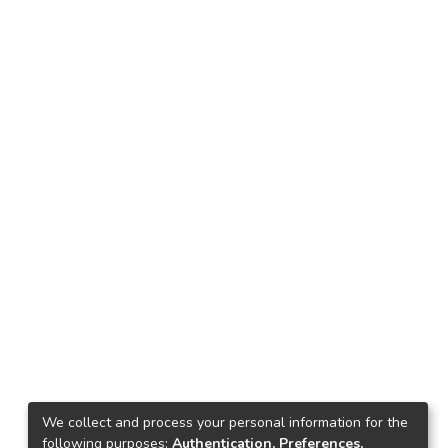
We collect and process your personal information for the
following purposes:
Authentication, Preferences,