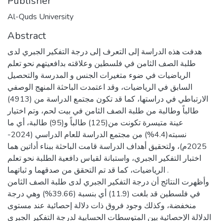
Publisher
Al-Quds University
Abstract
هدفت هذه الدراسة إلى التعرف إلى درجة التفكير الجبري لدى
طلبة الصف الثامن في فلسطين وعلاقته بدافعيتهم نحو تعلم
الرياضيات في ضوء متغيرات الجنس و المدرسة والتحصيل
السابق في الرياضيات، وقد اعتمدت الباحثة المنهج الوصفي
الارتباطي في دراستها، كما قد تكون مجتمع الدراسة من (4913)
طالباً وطالبة من طلبة الصف الثامن في بيت لحم، وتم اختيار
عينة متيسرة تكونت من(125) طالباً و(95) طالبة، أي ما
نسبته(4.4%) من مجتمع الدراسة للعام الدراسي (2024-
2025م)، ولتحقيق أهداف الدراسة قامت الباحثة ببناء أداتين هما
اختبار التفكير الجبري، واستبانة لقياس دافعية الطلبة نحو تعلم
الرياضيات، كما قد تم التحقق من صدقهما و ثباتهما .
وأظهرت النتائج أن درجة التفكير الجبري لدى طلبة الصف الثامن
في فلسطين قد بلغت (11.9) أي بنسبة (39.66%) وهي درجة
منخفضة، وكذلك وجود فروق ذات دلالة إحصائية عند مستوى
الدلالة الإحصائية بين المتوسطات الحسابية لدرجة التفكير الجبري