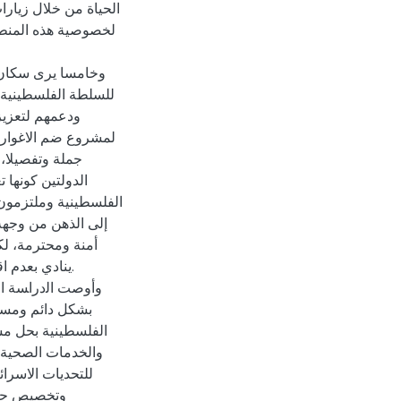
الحياة من خلال زيارا
لخصوصية هذه المنطق
وخامسا يرى سكان أر
للسلطة الفلسطينية، 
ودعمهم لتعزيز
لمشروع ضم الاغوار 
جملة وتفصيلا،
الدولتين كونها 
الفلسطينية وملتزمون 
إلى الذهن من وجهة
أمنة ومحترمة، لك
ينادي بعدم ا
وأوصت ﺍﻟﺩﺭﺍﺴﺔ ال
بشكل دائم ومستم
الفلسطينية بحل مشك
والخدمات الصحية، 
للتحديات الاسرا
وتخصيص حصص