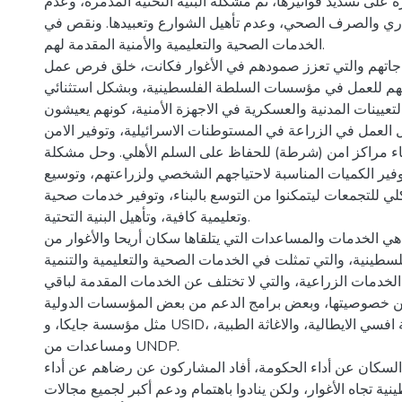
ة على تسديد فواتيرها، ثم مشكلة البنية التحتية المدمرة، وعدم
ي والصرف الصحي، وعدم تأهيل الشوارع وتعبيدها. ونقص في
الخدمات الصحية والتعليمية والأمنية المقدمة لهم.
ياجاتهم والتي تعزز صمودهم في الأغوار فكانت، خلق فرص عمل
بهم للعمل في مؤسسات السلطة الفلسطينية، وبشكل استثنائي
تعيينات المدنية والعسكرية في الاجهزة الأمنية، كونهم يعيشون
ل العمل في الزراعة في المستوطنات الاسرائيلية، وتوفير الامن
اء مراكز امن (شرطة) للحفاظ على السلم الأهلي. وحل مشكلة
بتوفير الكميات المناسبة لاحتياجهم الشخصي ولزراعتهم، وتوسيع
ي للتجمعات ليتمكنوا من التوسع بالبناء، وتوفير خدمات صحية
وتعليمية كافية، وتأهيل البنية التحتية.
هي الخدمات والمساعدات التي يتلقاها سكان أريحا والأغوار من
سطينية، والتي تمثلت في الخدمات الصحية والتعليمية والتنمية
لخدمات الزراعية، والتي لا تختلف عن الخدمات المقدمة لباقي
ن خصوصيتها، وبعض برامج الدعم من بعض المؤسسات الدولية
مثل مؤسسة جايكا، و USID، كذلك مؤسسة افسي الايطالية، والاغاثة الطبية،
ومساعدات من UNDP.
لسكان عن أداء الحكومة، أفاد المشاركون عن رضاهم عن أداء
ية تجاه الأغوار، ولكن ينادوا باهتمام ودعم أكبر لجميع مجالات