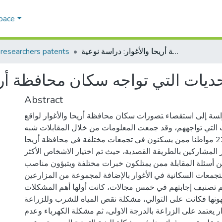
Space
واقع الصعوبات والتحديات التي تواجه سكان محافظة أريحا والأغوار: دراسة نوعية.
esearchers patents
Abstract
ﺍﺴﺔ ﺇﻟﻰ استقصاء ﺘﺼﻭﺭﺍﺕ سكان محافظة أريحا والأغوار لواقع
 التي تواجههم، وقد جمعت المعلومات من خلال المقابلات شبه
المفتوحة مع 22 مواطنا ممن يسكنون في تجمعات مختلفة في محافظة أريحا
ار المشاركين بالطريقة القصدية، حيث تم اختيار الاشخاص الأكثر
عن أسئلة المقابلة ممن يمتلكون خبرات مختلفة ويتبؤون مناصب
جمعات السكانية في الأغوار بالإضافة لمجموعة من المزارعين.
 تم تصنيف إجابتهم في خمس مجالات، كانت أولها أهم المشكلات
هونها فكانت على التوالي، مشكلة نقص المياه للشرب وللزراعة
ر يعتمد على الزراعة بالدرجة الاولى، ثم مشكلة الكهرباء وعدم