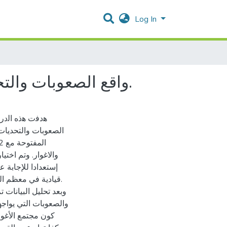
Log In
واقع الصعوبات والتحديات التي تواجه سكان محافظة أريحا والأغوار: دراسة نوعية.
ﻫﺩﻓﺕ ﻫﺫﻩ ﺍﻟﺩﺭ
الصعوبات والتحديات
والاغوار. وتم اختي
إستعدادا للإجابة 
قيادية في معظم الت
وبعد تحليل البيانات
والصعوبات التي يواج
كون مجتمع الأغوا