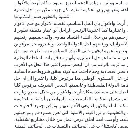
ت المسؤولين، وزيادة الدعم لتعزيز صمود سكان أريحا والأغوار،
ة، وتفهمهم بان الحكومة تقوم بكل جهد ممكن من اجل عملية
التنمية والتطويرضمن امكانياتها.
يحا والأغوار بان الحل المناسب لقضية الاغوار هو ضم الاغوار
واعتبارها كما اعتبرها الرئيس الراحل ابو عمار منطقة تطوير أ.
 صمودهم من خلال انشاء اقتصاد مقاوم. وأكد جميعهم رفضهم
لاسرائيل، ورفضهم لحل الدولة الواحدة، واعتبروه حل مرفوض
 وعبروا عن وقوفهم خلف القيادة السياسية وما تطرحه من حل
تعي تماما ما هو حل الدولتين، وأنهم مع قرارات السلطة الوطنية
بما تريد، بالرغم من ان البعض منهم اعتبر هذا الحل هو الأقرب
 نظر اقتصادية وحياة اجتماعية كونه يحقق شروط حياة انسانية
ن على المستوى الوطني هذا مرفوض كليا، واعتبروا ان اي حل
قامة الدولة الفلسطينة وعاصمتها القدس الشريف مرفوض كليا.
عمل على مساندة سكان أريحا والاغوار من خلال تنظيم زيارات
ر يشمل الحكومة الفلسطينية، والمواطنين. أن تقوم الحكومة
لة الماء والكهرباء وهي الأهم لديهم، وتوفير جميع الاحتياجات
والتعليمية، والزراعية، والامنية التي تعزز صمودهم ومواجهتهم
ئيلية، وأوصت ايضا لخلق فرص عمل من خلال مشاريع تشغيلية،
 كاستثناءات في الوظائف والتعيينات في الوظائف المدنية