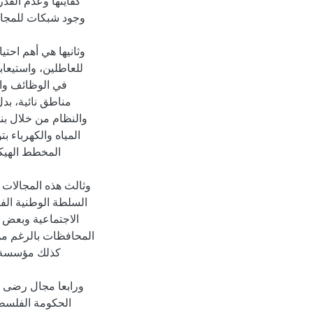
كفايتها وعدم القدر
وجود شبكات للمجار
وثانيها هي أهم احت
للعاطلين، واستيعا
في الوظائف وال
مناطق نائية، بد
والنظام من خلال بن
المياه والكهرباء 
المخطط الهيكل
وثالث هذه المجالات 
السلطة الوطنية الفل
الاجتماعية وبعض ا
المحافظات بالرغم م
ورابعا مجال رضى ا
الحكومة الفلسطين