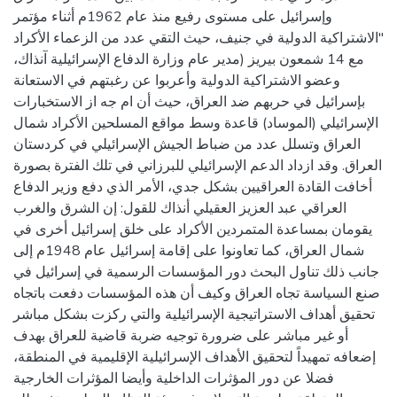
وإسرائيل على مستوى رفيع منذ عام 1962م أثناء مؤتمر
"الاشتراكية الدولية في جنيف، حيث التقي عدد من الزعماء الأكراد
مع 14 شمعون بيريز (مدير عام وزارة الدفاع الإسرائيلية آنذاك،
وعضو الاشتراكية الدولية وأعربوا عن رغبتهم في الاستعانة
بإسرائيل في حربهم ضد العراق، حيث أن ام جه از الاستخبارات
الإسرائيلي (الموساد) قاعدة وسط مواقع المسلحين الأكراد شمال
العراق وتسلل عدد من ضباط الجيش الإسرائيلي في كردستان
العراق. وقد ازداد الدعم الإسرائيلي للبرزاني في تلك الفترة بصورة
أخافت القادة العراقيين بشكل جدي، الأمر الذي دفع وزير الدفاع
العراقي عبد العزيز العقيلي أنذاك للقول: إن الشرق والغرب
يقومان بمساعدة المتمردين الأكراد على خلق إسرائيل أخرى في
شمال العراق، كما تعاونوا على إقامة إسرائيل عام 1948م إلى
جانب ذلك تناول البحث دور المؤسسات الرسمية في إسرائيل في
صنع السياسة تجاه العراق وكيف أن هذه المؤسسات دفعت باتجاه
تحقيق أهداف الاستراتيجية الإسرائيلية والتي ركزت بشكل مباشر
أو غير مباشر على ضرورة توجيه ضربة قاضية للعراق بهدف
إضعافه تمهيداً لتحقيق الأهداف الإسرائيلية الإقليمية في المنطقة،
فضلا عن دور المؤثرات الداخلية وأيضا المؤثرات الخارجية