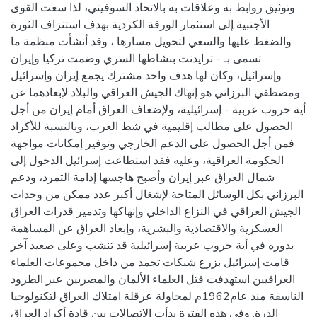
وتوثيق روابط به وعلاقات به بالاتحاد السوفيتي، لذا سعت القوى
الأجنبية إلى استثمار الورقة الكردية بهدف استنزاف الثورة
والضغط عليها والسعي لتحويل مسارها ، وقد أنشأت منظمة ما
تسمى بـ - ترايدنت بنشاطها السري وضمت تركيا وإيران
وإسرائيل، وكان لها هدف واحد مشترك يجمع إيران وإسرائيل
ومصطفي البرزاني هو إنهاك الجيش العراقي والبلاد لإبعادهما عن
أية حروب عربية - إسرائيلية، ولإضعاف العراق أمام إيران من أجل
الحصول على مطالب إقليمية في شط العرب، وبالنسبة للأكراد
فمن أجل الحصول على الدعم الخارجي وتوفير إمكانات مواجهة
الحكومة العراقية، وعليه فقد استطاعت إسرائيل الدخول إلى
شمال العراق عبر إيران وأصبح هاجسها إدامة التمرد، ودعم
البرزاني بكل الوسائل المتاحة لإشغال أكبر عدد ممكن من وحدات
الجيش العراقي في النزاع الداخلي وإنهاكها وتدمير قدرات العراق
العسكرية والاقتصادية والبشرية، وإبعاد العراق عن المساهمة
بدوره في أية حروب عربية إسرائيلية قد تنشب وعلى صعيد آخر
قامت إسرائيل بزرع شبكات تجمد من داخل مجموعات العلماء
العراقيين استهدفت قتل العلماء الألمان والمصريين عبر الطرود
الناسفة منذ عام1962م لمحاولة عرقلة امتلاك العراق لتكنولوجيا
الذرة. وفي هذه الفترة بدأت الاتصالات بين قادة أكراد العراق