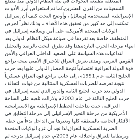
المتعلقة بطبيعة التحولات في بيئة النظام الدولي منذ مطلع
التسعينات من القرن العشرين.كما تم استعراض أبرز الأدوات
الإسرائيلية المستخدمة (وسائل) ، وأوضح البحث كيف أن إسرائيل
تمكنت إلى حد كبير من تحقيق هذه الأهداف، وذلك نظراً لحرص
الولايات المتحدة الأمريكية على أمن وسلامة إسرائيل في
المنطقة، خاصة بعد تفردها في صياغة هيكل النظام الدولي بعد
انتهاء مرحلة الحرب الباردة.هذا وقد تطرق البحث بالرصد والتحليل
لتداعيات هذه السياسة على الصعيد الداخلي العراقي والأمن
القومي العربي، ومدى تعرض العراق للاختراق الأمني نتيجة تراجع
قوة الدولة العراقية اقتصادياً نتيجة الحصار الدولي عليها بعد حرب
الخليج الثانية عام 1991م، إلى جانب تراجع قوة العراق عسكرياً
نتيجة تعرضه للضربات العسكرية المتتالية من قوات التحالف
الدولي بعد حرب الخليج الثانية والدور الذي لعبته إسرائيل في
حرب الخليج الثالثة في عام 2003م ولازالت تلعبه على الساحة
العراقية، حيث تداخلت الخطط الإسرائيلية مع الاستراتيجية
الأمريكية من مرحلة التحيز الإسرائيلي إلى مرحلة التطابق في
الأفكار الخاصة بالمنطقة كلها وتغيرها من الداخل بدءاً من خطة.
الضربة العسكرية للعراق.لذا نجد أن غزو الولايات المتحدة
وبريطانيا للعراق واحتلاله عام 2003م، خدم إسرائيل بدرجة لم