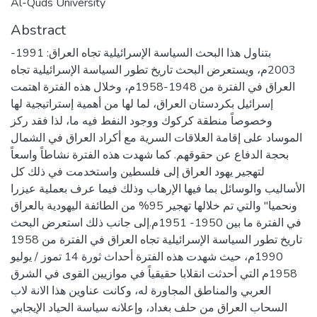
Al-Quds University
Abstract
بتناول هذا البحث السياسة الإسرائيلية تجاه العراق: 1991-
2003م، ويستعرض البحث تاريخ تطور السياسة الإسرائيلية تجاه
العراق في الفترة من 1948-1958م، وخلال هذه الفترة اهتمت
إسرائيل بكردستان العراق، لما لها من أهمية إستراتيجية لها
وخصوصاً منطقة كركوك ووجود النفط فيه ما، لذا فقد ركز
الموساد على إقامة العلاقات السرية مع أكراد العراق في الشمال
بحجة الدفاع عن حقوقهم. كما شهدت هذه الفترة نشاطاً واسعاً
لتهجير يهود العراق إلى فلسطين واستخدمت في ذلك كل
الأساليب والوسائل بما فيها الإرهاب وذلك فيما عرف بعملية عيزرا
ونحميا" والتي تم خلالها تهجير 95% من الطائفة اليهودية بالعراق
في الفترة ما بين 1950- 1951م.إلى جانب ذلك استعرض البحث
تاريخ تطور السياسة الإسرائيلية تجاه العراق في الفترة من 1958
1990م، حيث شهدت هذه الفترة أحداث ثورة 14 تموز / يوليو
1958م التي أحدثت انقلابا حقيقياً في موازيين القوى في الشرق
العربي والمناطق المجاورة له، وكانت عناوين هذا الانة لاب
السحاب العراق من حلف بغداد، وإعلانه سياسة الحياد الإيجابي