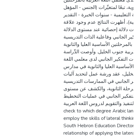
ة لدى معلمي اللغة العربية بالمرحلتين
انوية، تبعًا لمتغيِّرات (الجنس - المؤهل
لة التعليمية - سنوات الخبرة - التقدير
ربية)، أظهرت النتائج عدم وجود علاقة
ّة ذات دلالة إحصائية عند مستوى الدلالة (0.05
كير الجانبي وفاعلية الذات التدريسية
ة بالمرحلتين الأساسية العليا والثانوية
تربية جنوب الخليل. وأوصت الدِّراسة
ارات التفكير الجانبي لدى معلمي اللغة
ن الأساسية العليا والثانوية في مدارس
 الخليل، عقد ورشة عمل لتحديد آليات
كير الجانبي في الممارسات التدريسية
 للمرحلة الثانوية، والكشف عن مستوى
التفكير الجانبي في عمليات التخطيط
والتنفيذ والتقويم لدروس اللغة العربية. This study aimed to
check to which degree Arabic lang
employ the skills of lateral thinkin
South Hebron Education Directorat
relationship of applying the lateral 