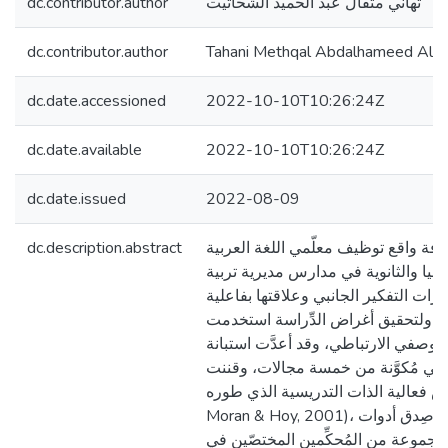
dc.contributor.author
تهاني مثقال عبد الحميد الشحاتيت
dc.contributor.author
Tahani Methqal Abdalhameed Als
dc.date.accessioned
2022-10-10T10:26:24Z
dc.date.available
2022-10-10T10:26:24Z
dc.date.issued
2022-08-09
dc.description.abstract
رفة واقع توظيف معلّمي اللغة العربية
عليا والثانوية في مدارس مديرية تربية
رات التفكير الجانبي وعلاقتها بفاعلية
م، ولتحقيق أغراض الدِّراسة استخدمت
 الوصفي الارتباطي، وقد أعدَّت استبانة
انبي مُكوَّنة من خمسة مجالات، وقننت
مقياس فعالية الذات التدريسية الذي طوره (Tsch
Moran & Hoy, 2001)، وقد تمّ التحقُّق من صِدق أدوات
 مجموعة من المُحكِّمين المختصّين في