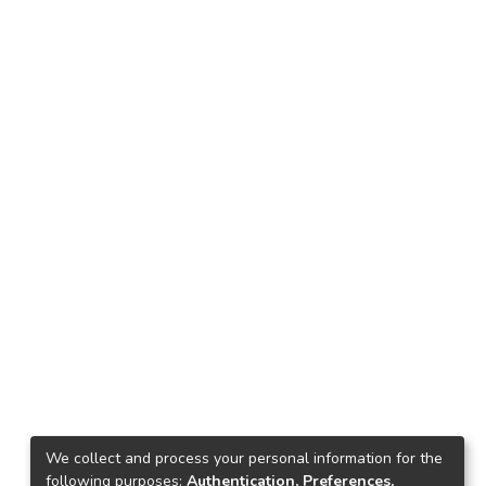
We collect and process your personal information for the
following purposes:
Authentication, Preferences,