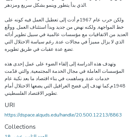
الذي بدأ يتطور وينمو بشكل سريع ومزدهر.
ولكن حرب عام 1967م أدت إلى تعطيل العمل فيه كونه على
خط المواجهة, ولكنه نهض من جديد وبدأ استئناف العمل, ووقّع
العديد من الاتفاقيات مع مؤسسات عالمية في سبيل تطوير أدائه
الذي لا يزال مميزاً في مجالات عدة, رغم سياسة الاحتلال التي
تضع عدة عقبات في طريق تطويره.
وتهدف هذه الدراسة إلى إلقاء الضوء على عمل إحدى هذه
المؤسسات العاملة في مجال الخدمة المجتمعية, والتي قدّمت
خدمات عدة, وساهمت في بناء اقتصاد ما بعد نكبة عام
1948م,كما تهدف إلى فضح العراقيل التي يضعها الاحتلال أمام
تطوير الاقتصاد الفلسطيني.
URI
https://dspace.alquds.edu/handle/20.500.12213/8863
Collections
18. العدد الثامن عشر