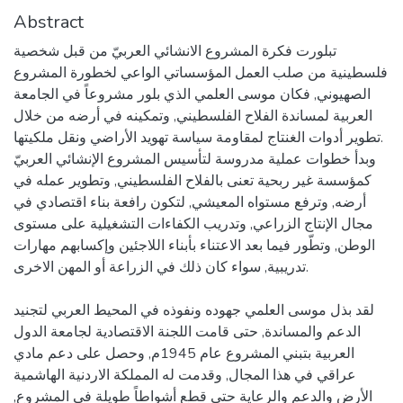
Abstract
تبلورت فكرة المشروع الانشائي العربيّ من قبل شخصية
فلسطينية من صلب العمل المؤسساتي الواعي لخطورة المشروع
الصهيوني, فكان موسى العلمي الذي بلور مشروعاً في الجامعة
العربية لمساندة الفلاح الفلسطيني, وتمكينه في أرضه من خلال
تطوير أدوات الغنتاج لمقاومة سياسة تهويد الأراضي ونقل ملكيتها.
وبدأ خطوات عملية مدروسة لتأسيس المشروع الإنشائي العربيّ
كمؤسسة غير ربحية تعنى بالفلاح الفلسطيني, وتطوير عمله في
أرضه, وترفع مستواه المعيشي, لتكون رافعة بناء اقتصادي في
مجال الإنتاج الزراعي, وتدريب الكفاءات التشغيلية على مستوى
الوطن, وتطّور فيما بعد الاعتناء بأبناء اللاجئين وإكسابهم مهارات
تدريبية, سواء كان ذلك في الزراعة أو المهن الاخرى.
لقد بذل موسى العلمي جهوده ونفوذه في المحيط العربي لتجنيد
الدعم والمساندة, حتى قامت اللجنة الاقتصادية لجامعة الدول
العربية بتبني المشروع عام 1945م, وحصل على دعم مادي
عراقي في هذا المجال, وقدمت له المملكة الاردنية الهاشمية
الأرض والدعم والرعاية حتى قطع أشواطاً طويلة في المشروع,