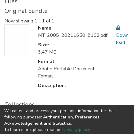
Files
Original bundle
Now showing
1 - 1 of 1
Name:
MT_2005_20211650_8102.pdf
Down
load
Size:
3.47 MB
Format:
Adobe Portable Document
Format
Description:
Collections
We collect and process your personal information for the
Educational Administration الادارة التربوية
following purposes:
Authentication, Preferences,
Acknowledgement and Statistics
.
To learn more, please read our
privacy policy
.