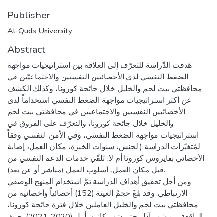
Publisher
Al-Quds University
Abstract
هَدفت الدِّراسة للتعرّف إلى العلاقة بين استراتيجيات مواجهة
الضغط النفسي لدى الأخصائيين النفسيين والاجتماعيّين في
محافظتي بيت لحم والخليل خلال جائحة كورونا، وكذلك الكشف
عن أكثر استراتيجيات مواجهة الضغط النفسي استخداماً لدى
الأخصائيين النفسيين والاجتماعيين في محافظتي بيت لحم
والخليل خلال جائحة كورونا، والتعرّف على الفروق في
استراتيجيات مواجهة الضغط النفسي، وفي الأمن النفسي وفقاً
لمُتغيّرات الدراسة (الجنس، سنوات الخبرة، مكان العمل، إصابة
الأخصائي بفايروس كورونا أم لا، تَلقّي خدمات الدعم النفسي من
قبل مكان العمل، أسلوب العمل (مباشر أو عن بعد).
ومن أجل تحقيق أهداف الدراسة تمَّ استخدام المنهج الوصفي
الارتباطي. وقد بلغَ حجمُ العينة (152) أخصائياً وأخصائية من
محافظتي بيت لحم والخليل العاملين خلال فترة جائحة كورونا،
الواقعة من شهر آذار حتى شهر كانون أول (2020-2021). حيث