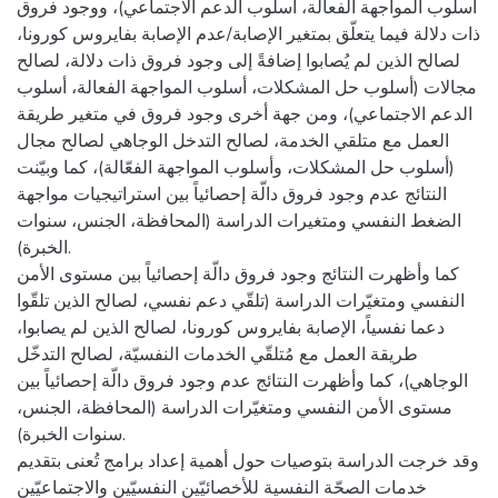
أسلوب المواجهة الفعالة، أسلوب الدعم الاجتماعي)، ووجود فروق
ذات دلالة فيما يتعلّق بمتغير الإصابة/عدم الإصابة بفايروس كورونا،
لصالح الذين لم يُصابوا إضافةً إلى وجود فروق ذات دلالة، لصالح
مجالات (أسلوب حل المشكلات، أسلوب المواجهة الفعالة، أسلوب
الدعم الاجتماعي)، ومن جهة أخرى وجود فروق في متغير طريقة
العمل مع متلقي الخدمة، لصالح التدخل الوجاهي لصالح مجال
(أسلوب حل المشكلات، وأسلوب المواجهة الفعّالة)، كما وبيّنت
النتائج عدم وجود فروق دالّة إحصائياً بين استراتيجيات مواجهة
الضغط النفسي ومتغيرات الدراسة (المحافظة، الجنس، سنوات
الخبرة).
كما وأظهرت النتائج وجود فروق دالّة إحصائياً بين مستوى الأمن
النفسي ومتغيّرات الدراسة (تلقّي دعم نفسي، لصالح الذين تلقّوا
دعما نفسياً، الإصابة بفايروس كورونا، لصالح الذين لم يصابوا،
طريقة العمل مع مُتلقّي الخدمات النفسيّة، لصالح التدخّل
الوجاهي)، كما وأظهرت النتائج عدم وجود فروق دالّة إحصائياً بين
مستوى الأمن النفسي ومتغيّرات الدراسة (المحافظة، الجنس،
سنوات الخبرة).
وقد خرجت الدراسة بتوصيات حول أهمية إعداد برامج تُعنى بتقديم
خدمات الصحّة النفسية للأخصائيّين النفسيّين والاجتماعيّين