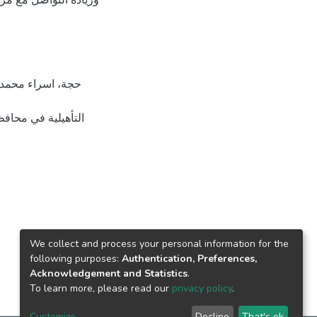
وزيادة التواصل مع مراك
التأهيلية في محاف
We collect and process your personal information for the
following purposes:
Authentication, Preferences,
Acknowledgement and Statistics
.
To learn more, please read our
privacy policy
.
Customize
Decline
That's ok