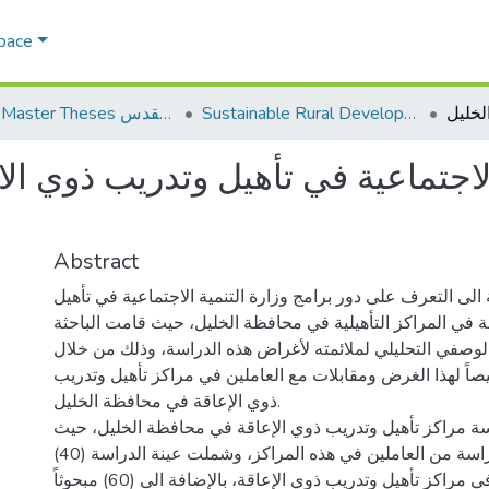
Space
Sustainable Rural Development التنمية الريفية المستدامة
AQU Master Theses الرسائل الجامعية الخاصة بجامعة القدس
لاجتماعية في تأهيل وتدريب ذوي الا
Abstract
لى التعرف على دور برامج وزارة التنمية الاجتماعية في تأهيل
ة في المراكز التأهيلية في محافظة الخليل، حيث قامت الباحثة
الوصفي التحليلي لملائمته لأغراض هذه الدراسة، وذلك من خلال
ً لهذا الغرض ومقابلات مع العاملين في مراكز تأهيل وتدريب
ذوي الإعاقة في محافظة الخليل.
ة مراكز تأهيل وتدريب ذوي الإعاقة في محافظة الخليل، حيث
تكون مجتمع الدراسة من العاملين في هذه المراكز، وشملت عينة الدراسة (40)
موظفاً من العاملين في مراكز تأهيل وتدريب ذوي الإعاقة، بالإضافة الى (60) مبحوثاً