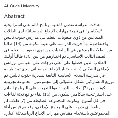
Al-Quds University
Abstract
هدفت الدراسة تقصي فاعلية برنامج قائم على استراتيجية
"سكامبر" في تنمية مهارات الإبداع الرياضياتيّة لدى الطلاب
المبدعين من ذوي صعوبات التعلم في مدارس جنوب نابلس
واحتفاظهم بها.أجريت الدراسة على عينة مكونة من (14) طالباً
من الطلاب المبدعين في الرياضيات من ذوي صعوبات التعلم في
الصف الثالث الأساسي، تم اختيارهم من بين (30) طالباً أولئك
الطلاب الذين حصلوا على أعلى درجات على مقياسي تورانس
الإبداعي الشكلي (ب)، واختبار الإبداع الرياضياتي الذي تم تطبيقه
في مدرسة السلام الأساسية التابعة لمديرية جنوب نابلس. تم
توزيع المشاركين بشكل عشوائي إلى مجموعتين: مجموعة تجريبية
تكونت من (7) طلاب، الذين تلقوا التدريب على البرنامج القائم
على استراتيجية سكامبر المكون من (15) لقاء بواقع ثلاثة لقاءات
في كل أسبوع، وتكونت المجموعة الضابطة من (7) طلاب لم
يتلقوا أي تدريب على البرنامج الإبداعي، وقد تم قياس أداء
المجموعتين باستخدام مقياس مهارات الإبداع الرياضياتيّة (قبلي،