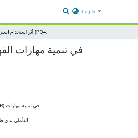
Log In
أثر استخدام استراتيجية (PQ4R) في تنمية مهارات الفهم القرائي والتفكير التأملي لدى طلبة الصف الخامس الأساسي
التأملي لدى ط