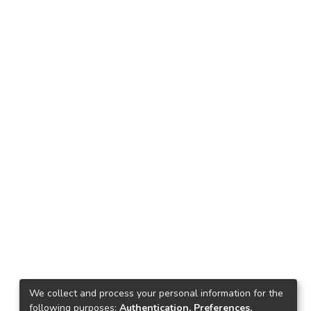
We collect and process your personal information for the
following purposes:
Authentication, Preferences,