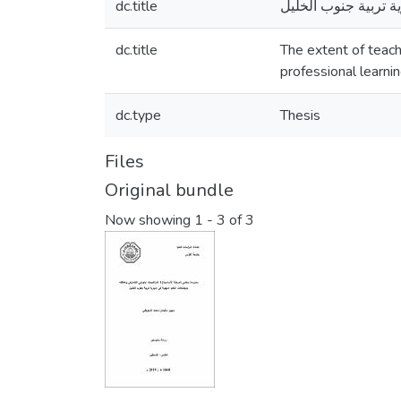
dc.title
dc.title
The extent of teache
professional learni
dc.type
Thesis
Files
Original bundle
Now showing
1 - 3 of 3