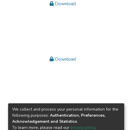
Download
Download
We collect and process your personal information for the
following purposes:
Authentication, Preferences,
Acknowledgement and Statistics
.
To learn more, please read our
privacy policy
.