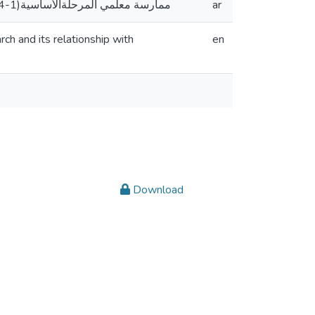
ممارسة معلمي المرحلةالأساسية(1-4) للبحث الإجرائي التشاركي وعلاقته بمجتمعات التعلم المهنية في مديرية تربية جنوب الخليل
ar
rch and its relationship with
en
Download