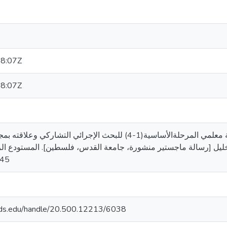
8:07Z
8:07Z
السويطي، سهير سليمان. (2020). ممارسة معلمي المرحلةالأساسية(1-4) للبحث الإجرائي
ربية جنوب الخليل [رسالة ماجستير منشورة، جامعة القدس، فلسطين]. المستودع
645
quds.edu/handle/20.500.12213/6038