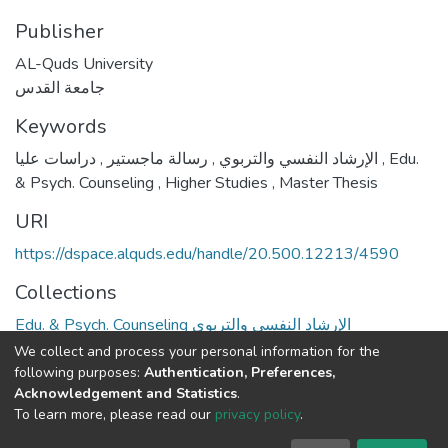
Publisher
AL-Quds University
جامعة القدس
Keywords
,
رسالة ماجستير
,
الإرشاد النفسي والتربوي
دراسات عليا
,
Edu.
& Psych. Counseling
,
Higher Studies
,
Master Thesis
URI
https://dspace.alquds.edu/handle/20.500.12213/4590
Collections
Edu. & Psych. Counseling الإرشاد النفسي والتربوي
We collect and process your personal information for the
Full item page
following purposes:
Authentication, Preferences,
Acknowledgement and Statistics
.
To learn more, please read our
privacy policy
.
Al-Quds University
copyright © 2002-2026
SKITCE