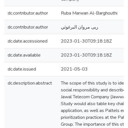
dc.contributor.author
Ruba Marwan Al-Barghouthi
dc.contributor.author
ربى مروان البرغوثي
dc.date.accessioned
2023-01-30T09:18:18Z
dc.date.available
2023-01-30T09:18:18Z
dc.date.issued
2021-05-03
dc.description.abstract
The scope of this study is to ident
social responsibility and describe i
Jawal Telecom Company (Jawwal a
Study would also table key challe
application, as well as Paltels e
prioritization practices at the Pal
Group. The importance of this stud