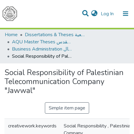
(current)
Log In
Communities & Collections
All of DSpace
Home
Dissertations & Theses الرسائل الجامعية
AQU Master Theses الرسائل الجامعية الخاصة بجامعة القدس
Business Administration إدارة الاعمال
Social Responsibility of Palestinian Telecommunication Company "Jawwal"
Social Responsibility of Palestinian
Telecommunication Company
"Jawwal"
Simple item page
creativework.keywords
Social Responsibility , Palestinia
Company