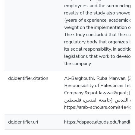
employees, and the surrounding e
results of the study also showed 
(years of experience, academic qual
weight on the implementation of So
The study concluded that the comp
regulatory body that organizes the
its social responsibility, in additio
legislations that work to develop s
the company.
dc.identifier.citation
Al-Barghouthi، Ruba Marwan. (202
Responsibility of Palestinian Tel
Company &quot;Jawwal&quot; [رسالة ماجستير منشورة،
جامعة القدس، فلسطين]. المستودع الرقمي لجامعة القدس.
https://arab-scholars.com/a4e4c3
dc.identifier.uri
https://dspace.alquds.edu/hand