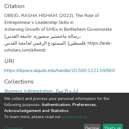
Citation
OBEID، RASHA HISHAM. (2022). The Role of
Entrepreneur’s Leadership Skills in
Achieving Growth of SMEs in Bethlehem Governorate
[رسالة ماجستير منشورة، جامعة القدس،
فلسطين]. المستودع الرقمي لجامعة القدس. https://arab-
scholars.com/a4eedc
URI
https://dspace.alquds.edu/handle/20.500.12213/6860
Collections
Business Administration إدارة الاعمال
We collect and process your personal information for the
Full item page
following purposes:
Authentication, Preferences,
Acknowledgement and Statistics
.
To learn more, please read our
privacy policy
.
Al-Quds University
copyright © 2002-2026
SKITCE
Cookie
Privacy
End User
Send
Customize
Decline
That's ok