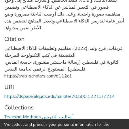
للبعد الثالث، و 1.2% للبعد الخامس. وأشارت النتائج إلى وجود
قصور في التعبير المباشر عن الذكاء الاصطناعي وتضمين
مفاهيمه بصورة واضحة. وعلى ذلك أوصت الباحثة بضرورة وضع
أطر عامة لتدريس الذكاء الاصطناعي وتعديل المناهج لتتضمن هذه
الأطر ضمن محتواها.
Citation
عريقات، فرح وليد. (2022). مفاهيم وتطبيقات الذكاء الاصطناعي
المتضمنة في كتب التكنولوجيا للمرحلة
الثانوية في فلسطين [رسالة ماجستير منشورة، جامعة القدس،
فلسطين]. المستودع الرقمي لجامعة القدس.
https://arab-scholars.com/d112c1
URI
https://dspace.alquds.edu/handle/20.500.12213/7214
Collections
Teaching Methods أساليب التدريس
We collect and process your personal information for the