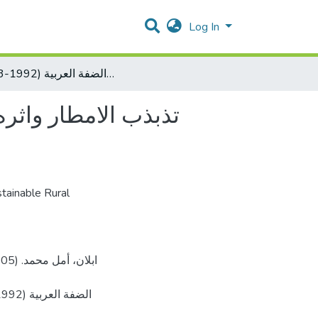
Log In
تذبذب الامطار واثره على تنمية القطاع الزراعي في حوض الفارعة / شمال شرق الضفة العربية (1992-2003)
تذبذب الامطار واثر
tainable Rural