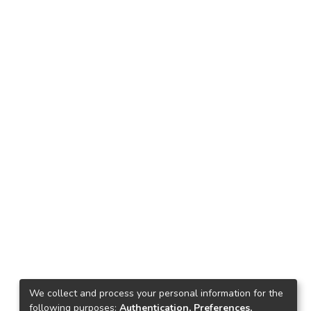
We collect and process your personal information for the
following purposes:
Authentication, Preferences,