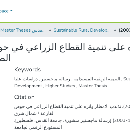
Space
Sustainable Rural Development التنمية الريفية المستدامة
AQU Master Theses الرسائل الجامعية الخاصة بجامعة القدس
ه على تنمية القطاع الزراعي في 
الضف)
Keywords
,
رسالة ماجستير
,
التنمية الريفية المستدامة
دراسات عليا
,
Sus
Development
,
Higher Studies
,
Master Thesis
Citation
ابلان، أمل محمد. (2005). تذبذب الامطار واثره على تنمية القطاع الزراعي في حوض
الفارعة / شمال شرق
الضفة العربية (1992-2003) [رسالة ماجستير منشورة، جامعة القدس، فلسطين].
المستودع الرقمي لجامعة