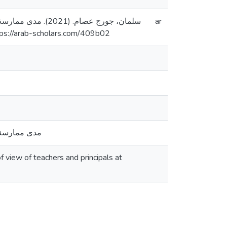
سلمان، جورج عصام.
ar
رسالة ماجستير منشورة، جامعة القدس، فلسطين]. المستودع الرقمي ل. https://arab-scholars.com/409b02
مدى ممارسة م
f view of teachers and principals at