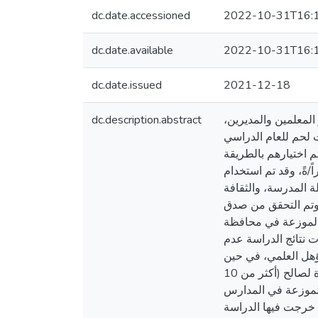
dc.date.accessioned
2022-10-31T16:
dc.date.available
2022-10-31T16:
dc.date.issued
2021-12-18
dc.description.abstract
المعلمين والمديرين
لحم للعام الدراسي
2021-2022 ديريّة بيت لحم، تم اختيارهم بالطريقة
1% من أفراد مجتمع الدراسة، فيما اشتملت عيِّنة الدِّراسة لأداة المقابلة على (11) مديراً/ةً، وقد تم استخدام
 هي: (رؤية ورسالة المدرسة، والثقافة
الإضافة إلى المقابلة التي شملت (8) أسئلة مفتوحة. وتم التحقق من صدق
 الموزعة في محافظة
فع، حيث بلغ المتوسط الحسابي للدرجة الكلية (3.41)، كما أظهرت نتائج الدراسة عدم
ؤهل العلمي، في حين
أظهرت النتائج وجود فروق تعزى لمتغير الجنس لصالح الإناث، والتخصص لصالح العلوم الإنسانية، وسنوات الخبرة لصالح (أكثر من 10
 الموزعة في المدارس
ي خرجت فيها الدراسة