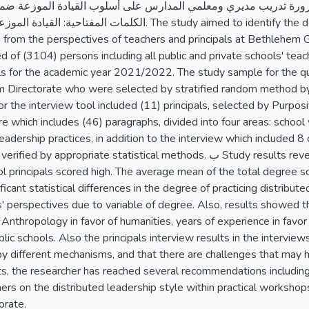
ضرورة تدريب مديري ومعلمي المدارس على أسلوب القيادة الموزعة 
ا. The study aimed to identify the degree of practicing distributed leadership
ls from the perspectives of teachers and principals at Bethlehem
d of (3104) persons including all public and private schools' tea
s for the academic year 2021/2022. The study sample for the qu
 Directorate who were selected by stratified random method by
r the interview tool included (11) principals, selected by Purpo
re which includes (46) paragraphs, divided into four areas: school 
 leadership practices, in addition to the interview which included 8
priate statistical methods. ب Study results revealed the degree of practicing distributed
ol principals scored high. The average mean of the total degree 
ficant statistical differences in the degree of practicing distribut
' perspectives due to variable of degree. Also, results showed t
, Anthropology in favor of humanities, years of experience in favo
lic schools. Also the principals interview results in the interviews
by different mechanisms, and that there are challenges that may h
ults, the researcher has reached several recommendations including
hers on the distributed leadership style within practical workshop
rate.