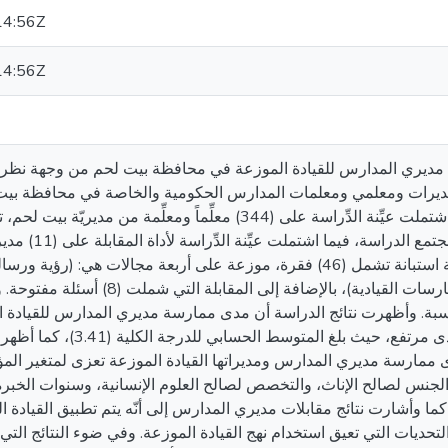
14:56Z
14:56Z
 مديري المدارس للقيادة الموزعة في محافظة بيت لحم من وجهة نظر 
ديرات ومعلمي ومعلمات المدارس الحكومية والخاصة في محافظة بيت 
والبالغ عددهم (3104) فرداً، اشتملت عيِّنة الدِّراسة على (344) معلِّماً ومعلِّمة من م
الطبقية العشوائية بنسبة 1.6
العينة القصدية، وطُبقت الدراسة مستخدمة استبانة تشمل (46) فقرة، موزعة على أربعة مجالات
المدرسية، والمسؤولية المشتركة، والممارسات القيادية)، ب
ناسبة. وأظهرت نتائج الدراسة أن مدى ممارسة مديري المدارس للقيادة
بيت لحم من وجهة نظر المعلمين قد جاء بمدى مرت
ممارسة مديري المدارس ومديراتها القيادة الموزعة تعزى لمتغير الم
ما وأشارت نتائج مقابلات مديري المدارس إلى أنّه يتم تطبيق القيادة
لتحديات التي تعيق استخدام نهج القيادة الموزعة. وفي ضوء النتائج الت