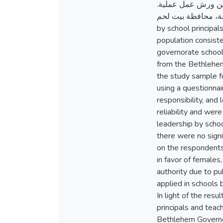
ضمن ورش عمل عملية
لكلمات المفتاحية: القيادة الموزعة، محافظة بيت لحم
by school principa
population consiste
governorate school
from the Bethlehem
the study sample fo
using a questionnai
responsibility, and
reliability and were verified by appro
leadership by scho
there were no signi
on the respondents
in favor of females
authority due to pub
applied in schools 
In light of the res
principals and teac
Bethlehem Governo