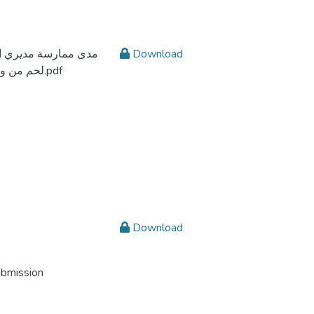
مدى ممارسة مديري ال
Download
لحم من وجهة نظر المعلمين والمديرين جورج سلمان.pdf
Download
ubmission