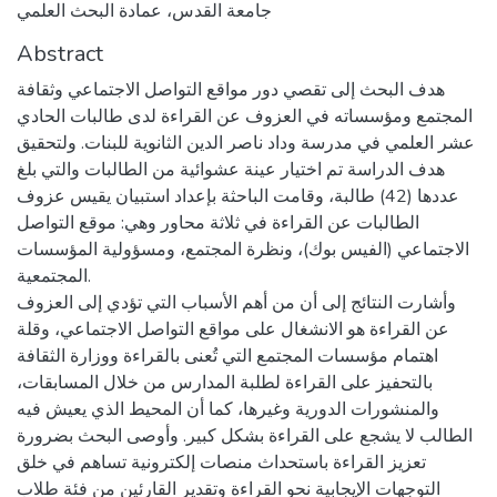
جامعة القدس، عمادة البحث العلمي
Abstract
هدف البحث إلى تقصي دور مواقع التواصل الاجتماعي وثقافة
المجتمع ومؤسساته في العزوف عن القراءة لدى طالبات الحادي
عشر العلمي في مدرسة وداد ناصر الدين الثانوية للبنات. ولتحقيق
هدف الدراسة تم اختيار عينة عشوائية من الطالبات والتي بلغ
عددها (42) طالبة، وقامت الباحثة بإعداد استبيان يقيس عزوف
الطالبات عن القراءة في ثلاثة محاور وهي: موقع التواصل
الاجتماعي (الفيس بوك)، ونظرة المجتمع، ومسؤولية المؤسسات
المجتمعية.
وأشارت النتائج إلى أن من أهم الأسباب التي تؤدي إلى العزوف
عن القراءة هو الانشغال على مواقع التواصل الاجتماعي، وقلة
اهتمام مؤسسات المجتمع التي تُعنى بالقراءة ووزارة الثقافة
بالتحفيز على القراءة لطلبة المدارس من خلال المسابقات،
والمنشورات الدورية وغيرها، كما أن المحيط الذي يعيش فيه
الطالب لا يشجع على القراءة بشكل كبير. وأوصى البحث بضرورة
تعزيز القراءة باستحداث منصات إلكترونية تساهم في خلق
التوجهات الإيجابية نحو القراءة وتقدير القارئين من فئة طلاب