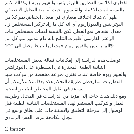
الفطري لكلا من الفطرين (البوترايتس والفيوزاريوم ) وكذلك الامر
بالنسبة لنبات الاكتيلة والقيسوم ،حيث أنه بعد التحليل الاحصائي
ظهر أن هناك اختلاف معياري في معدل انخفاض نمو كلا من
البوترايتس والفيوزاريوم أي انه كل ما زاد تركيز المستخلص زاد
معدل انخفاض نمو الفطر، لكن بالنسبة لعينات مستخلص نبات
الزعتر الفارسي أظهرت النتائج بأنه قام بتدمير نمو كل من
البوترايتس والفيوزاريوم حيث ان التثبيط وصل الى 100%.
توصلت هذه الدراسة إلى إمكانيات فعالة لبعض المستخلصات
النباتية الطبية المختارة في السيطرة على البوترايتس
والفيوزاريوم خاصة عندما تقترن بجرعة مخفضة من مركب مبيد
للفطريات مما يعطي طريقة التحكم هذه بعدًا متكاملاً يمكن أن
يساعد في تقليل المخاطر البيئية والصحية.
ومع ذلك هناك حاجة إلى مزيد من الدراسات في المجال وطريقة
العمل والتركيب المستقر لهذه المستخلصات النباتية الطبية قبل
الوصول إلى مرحلة التطبيق والاستنتاجات على نطاق واسع في
مجال مكافحة مرض العفن الرمادي.
Citation