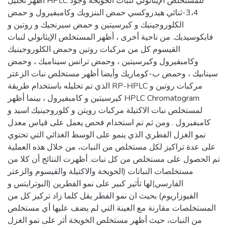
أظهر تحليل HPLC للمستخلص الإيثانولي لنبات الخويخة وجود
3،4-ثنائي هيدروكسي حمض البنزويك وكامبفيرول و حمض
الكلوروجينيك و كيرسيتين و حمض سيرنجيك و روتين و
فابكوسيديك. من ناحية أخرى ، أظهر المستخلص الإيثانولي لنبات
القيسوم كل من مركبات روتين وحمض الكلوروجينيك
وكامبفيرول وكيرسيتين ، وحمض ترانس سيناميك ، وحمض
سينابيك ، وحمض ب-كوماريك وأيضا أظهر مستخلص نبات الزعتر
الذي تم تحليله باستخدام طريقة RP-HPLC مركبات روتين و
كيرسيتين و كامبفيرول ، بينما أظهر HPLC Chromatogram
لمستخلص نبات الاكتيلة مركبات رويتن و كلوروجينيك اسيد و
كامبفيرول . ومن ثم تم استخدام فحص يعمل على قياس معدل
نمو الغزل الفطري الذي ينمو على الوسط الغذائي التي تحتوي
على عدة تراكيز لكل مستخلص من النبات، من خلال هذه العملية
تم الحصول على مستخلص من كل نبات. أظهرت النتائج أن كلا من
مستخلصات النباتات (الخويخة والاكتيلة والقيسوم والزعتر
الفارسي)لها تأثير كبير على نمو الفطرين (البوترايتس و
الفيوزاريوم) بحيث ان نمو الفطر يقل كلما زاد تركيز كل من
المستخلصات مقارنة مع العينة التي لم يضف عليها أي مستخلص
من النبات، حيث أظهر مستخلص الخويخة أثر على نمو الغزل