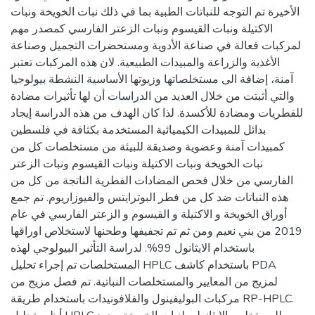
الأخيرة تم التوجه للنباتات الطبية بما في ذلك نبات الخويخة ونبات
الاكتيلة ونبات القيسوم ونبات الزعتر الفارسي كمصدر مهم
لمركبات فعالة في صناعة الأدوية ومستحضرات التجميل وصناعة
الأغذية والزراعة والمبيدات الطبيعية. لان هذه المركبات تعتبر
آمنة، إضافة الى مستخلصاتها وزيوتها الأساسية النشطة بيولوجيا
والتي أثبتت من خلال العديد من الدراسات أن لها تأثيرات مضادة
للفطريات ومضادة للأكسدة. لذا كان الهدف من هذه الدراسة إيجاد
بدائل للمبيدات الكيميائية المستخدمة بكثافة في فلسطين
كمبيدات آمنة وعضوية وصديقة للبيئة من مستخلصات كل من
نبات الخويخة ونبات الاكتيلة ونبات القيسوم ونبات الزعتر
الفارسي من خلال فحص المضادات الفطرية الناتجة من كل من
هذه النباتات ضد كل من فطر البوترايتس والفيوزاريوم. تم جمع
أوراق الخويخة و الاكتيلة و القيسوم و الزعتر الفارسي في عام
2019 من بني نعيم ومن ثم تم تجفيفها وطحنها لاستخلاص اوراقها
باستخدام الايثانول 99%. لدراسة التأثير البيولوجي لهذه
المستخلصات تم إجراء تحليل HPLC باستخدام كاشف PDA
لمزيج من المعايير والمستخلصات النباتية. تم فصل مزيج من
مركبات البوليفينول والفلافونيدات باستخدام طريقة RP-HPLC.