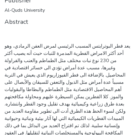
Publisher
Al-Quds University
Abstract
يعد فطر البوترايتس المسبب الرئيسي لمرض العفن الرمادي، وهو
أحد أكثر الامراض الفطرية المدمرة للنبات حيث أنه يصيب أكثر
من 230 نوع نبات مختلف مثل الطماطم والعنب والفراولة
وغيرها، مسبب عدة أمراض تؤدي الى خسائر اقتصادية في
المحاصيل. بالإضافة الى فطر الفيوزاريوم الذي يعيش في التربة
مسبباً عدة أمراض مثل الذبول والتعفن للسيقان والأبصال على
أهم المحاصيل الاقتصادية مثل الطماطم والبطاطا والبقوليات
والموز. كلا الفطرين يمكن السيطرة عليهم ومحاولة مكافحتهم
بعدة طرق زراعية وكيميائية بهدف تقليل وجود الفطر وانتشاره.
ولكن لسوء الحظ هذه الطرق أدت الى تطوير مقاومة العديد من
المبيدات الفطريات الكيميائية التي لها آثار بيئية ونباتية وحيوانية
وإنسانية سلبية. لذلك تم اقتراح العديد من البدائل بما في ذلك
المكافحة البيولوجية والمستخلصات النباتية لتقليلها. في العقود