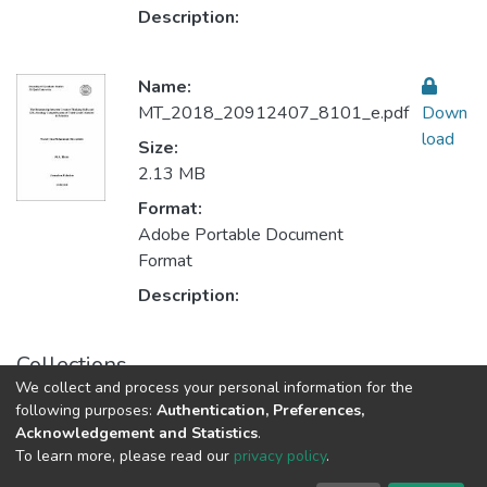
Description:
Name:
MT_2018_20912407_8101_e.pdf
Down
load
Size:
2.13 MB
Format:
Adobe Portable Document
Format
Description:
Collections
We collect and process your personal information for the
Teaching Methods أساليب التدريس
following purposes:
Authentication, Preferences,
Acknowledgement and Statistics
.
To learn more, please read our
privacy policy
.
Al-Quds University
copyright © 2002-2026
SKITCE