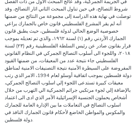
في الجريمة الجمركية، وقد عالج المبحث الأول من ذات الفصل
شروط التصالح، في حين تناول المبحث الثاني اثار التصالح، وقد
توصلت في نهاية هذه الدراسة إلى مجموعة من النتائج من ضمنها
أنه لم يقر المشرع الفلسطيني قانون خاص بالجمارك يراعي
خصوصية الوضع الحالي لدولة فلسطين، حيث يطبق قانون
الجمارك الأردني رقم (١) لسنة ١٩٦٢، والذي تم تعديله بموجب
قرار بقانون صادر عن رئيس السلطة الفلسطينية رقم (٢٣) لسنة
٢٠١٨، واللجوء الى أسلوب التصالح الجمركي في النظام القانوني
الفلسطيني جاء نتيجة عدد من المعيقات، من ضمنها القيود
المفروضة على السيطرة الأمنية نتيجة التصنيفات الامنية لمناطق
دولة فلسطين بموجب اتفاقية أوسلو لعام 1994، الامر الذي رتب
معيقات كبيرة تستدعى اللجوء إلي اسلوب التصالح الجمركي،
بالإضافة إلي لجوء مرتكبي جرائم الجمركية الي التهرب من خلال
أشخاص يحملون الجنسية الإسرائيلية الأمر الذي ادى الى اعتماد
اسلوب التصالح في التعاملات ما بين الإدارة العامة للجمارك
والمكوس والمواطن الخاضع لأحكام قانون الجمارك النافذ في
دولة فلسطين.