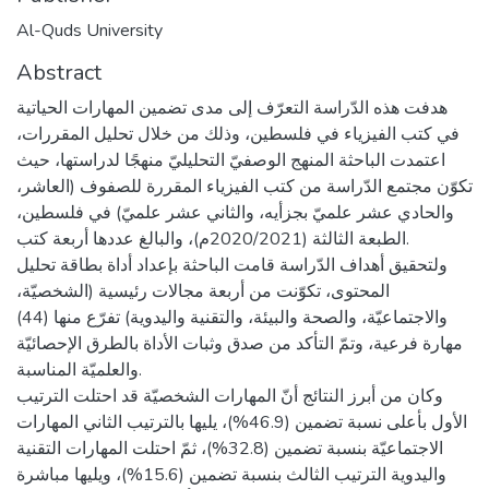
Al-Quds University
Abstract
هدفت هذه الدّراسة التعرّف إلى مدى تضمين المهارات الحياتية
في كتب الفيزياء في فلسطين، وذلك من خلال تحليل المقررات،
اعتمدت الباحثة المنهج الوصفيّ التحليليّ منهجًا لدراستها، حيث
تكوّن مجتمع الدّراسة من كتب الفيزياء المقررة للصفوف (العاشر،
والحادي عشر علميّ بجزأيه، والثاني عشر علميّ) في فلسطين،
الطبعة الثالثة (2020/2021م)، والبالغ عددها أربعة كتب.
ولتحقيق أهداف الدّراسة قامت الباحثة بإعداد أداة بطاقة تحليل
المحتوى، تكوّنت من أربعة مجالات رئيسية (الشخصيّة،
والاجتماعيّة، والصحة والبيئة، والتقنية واليدوية) تفرّع منها (44)
مهارة فرعية، وتمّ التأكد من صدق وثبات الأداة بالطرق الإحصائيّة
والعلميّة المناسبة.
وكان من أبرز النتائج أنّ المهارات الشخصيّة قد احتلت الترتيب
الأول بأعلى نسبة تضمين (46.9%)، يليها بالترتيب الثاني المهارات
الاجتماعيّة بنسبة تضمين (32.8%)، ثمّ احتلت المهارات التقنية
واليدوية الترتيب الثالث بنسبة تضمين (15.6%)، ويليها مباشرة