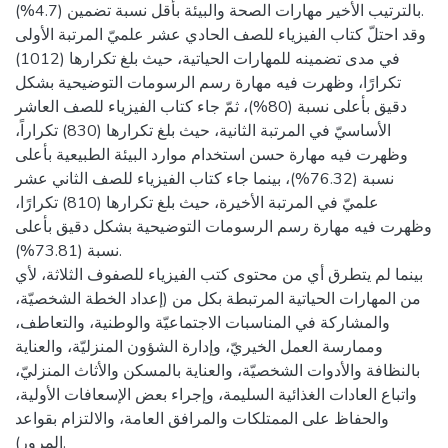
بالترتيب الأخير مهارات الصحة والبيئة بأقل نسبة تضمين (4.7%).
وقد احتلّ كتاب الفيزياء للصف الحادي عشر علميّ المرتبة الأولى
في مدى تضمينه للمهارات الحياتية، حيث بلغ تكرارها (1012)
تكرارًا، وظهرت فيه مهارة رسم الرسومات التوضيحية بشكل
دقيق بأعلى نسبة (80%)، ثمّ جاء كتاب الفيزياء للصف العاشر
الأساسيّ في المرتبة الثانية، حيث بلغ تكرارها (830) تكراراً،
وظهرت فيه مهارة حسن استخدام موارد البيئة الطبيعية بأعلى
نسبة (76.32%)، بينما جاء كتاب الفيزياء للصف الثاني عشر
علميّ في المرتبة الأخيرة، حيث بلغ تكرارها (810) تكرارًا،
وظهرت فيه مهارة رسم الرسومات التوضيحية بشكل دقيق بأعلى
نسبة (73.81%).
بينما لم يتطرق أي من محتوى كتب الفيزياء للصفوف الثلاثة، لأي
من المهارات الحياتية المرتبطة بكل من (إعداد الخطة الشخصيّة،
والمشاركة في المناسبات الاجتماعيّة والوطنية، والتعاطف،
وممارسة العمل الخيريّ، وإدارة الشؤون المنزليّة، والعناية
بالنظافة والأدوات الشخصيّة، والعناية بالمسكن والأثاث المنزليّ،
واتباع العادات الغذائية السليمة، وإجراء بعض الإسعافات الأولية،
والحفاظ على الممتلكات والمرافق العامة، والالتزام بقواعد
المرور).