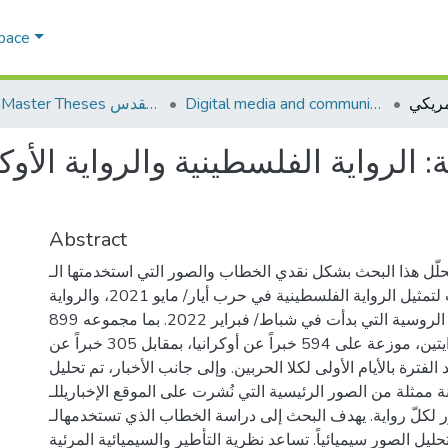
Space
Digital media and communications الإعلام الرقمي والاتصالات
AQU Master Theses الرسائل الجامعية الخاصة بجامعة القدس
: الرواية الفلسطينية والرواية الأوك
Abstract
يحلّل هذا البحث بشكل نقدي الخطاب والصور التي استخدمتها الـ CNN ى موقعها
الإخباري على الإنترنت لتمثيل الرواية الفلسطينية في حرب أيار/ مايو 2021، والرواية
الأوكرانية في الحرب الروسية التي بدأت في شباط/ فبراير 2022. بما مجموعه 899
خبراً لكلا الروايتين، موزعة على 594 خبراً عن أوكرانيا، بمقابل 305 خبراً عن
لفترة بالأيام الأولى لكلا الحربين. وإلى جانب الأخبار، تم تحليل
عينة ممثلة من الصور الرئيسية التي نُشرت على الموقع الإخباريللـ CNN، ي بلغت
10 صور لكلّ رواية. يهدف البحث إلى دراسة الخطاب الذي تستخدمهالـ CNN
تحليل الصور سيميائياً. تساعد نظرية التأطير والسيميائية المرئية