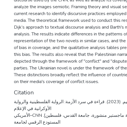
discourse used by the CNN, as well as analyze its cover
analyze the images semiotic. Framing theory and visual se
current research to identify discursive practices employed 
media. The theoretical framework used to conduct this r
Dijk’s approach to textual discourse analysis and Barth's 
analysis. The results indicate differences in the patterns 
representation of the two novels in similar cases, and the
of bias in coverage, and the qualitative analysis tables pr
this bias. The results also reveal that the Palestinian nar
depicted through the framework of "conflict" and "dispu
parties. The Ukrainian novel is under the framework of the
These distinctions broadly reflect the influence of countries
on their media's coverage of conflict issues.
Citation
ناشف، آية إبراهيم. (2023). قراءة في سرد الأزمة: الرواية الفلسطينية والرواية
الأوكرانية في الإعلام
الأمريكي–CNN كحالة دراسية [رسالة ماجستير منشورة، جامعة القدس، فلسطين].
المستودع الرقمي لجامعة