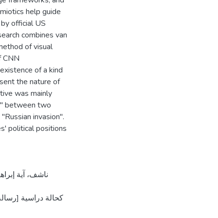
age frameworks, and
miotics help guide
by official US
esearch combines van
method of visual
of CNN
 existence of a kind
esent the nature of
rative was mainly
te" between two
 "Russian invasion".
' political positions