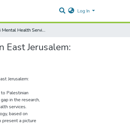
Log In
Israeli Mental Health Services for Palestinian Women in East Jerusalem: Availability and Barriers to Care
n East Jerusalem:
East Jerusalem:
 to Palestinian
gap in the research,
alth services.
logy, based on
o present a picture