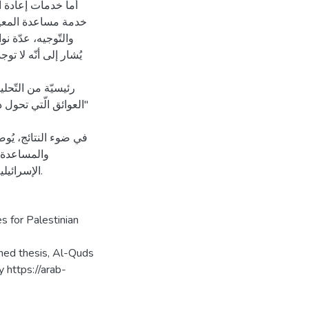
أما خدمات إعادة ال
والتّوجيه، عدّة .
يُشار إلى أنّه لا 
العوائق الّتي تحول دون
في ضوء النتائج، يُ
والمساعدة
الإسرائيلية لتحسين التوافر وإمكانية الوصول الى خدمات الصحة النفسية.
s for Palestinian
shed thesis, Al-Quds
y https://arab-