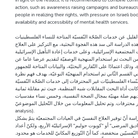
In light of the results, it is recommended to combine com
action, such as awareness raising campaigns and bureaucra
people in realizing their rights, with pressure on Israeli b
قليل عن خدمات الصّحّة النّفسيّة المتاحة للنساء الفلسطينيات
ذه الدراسة الى سد هذه الفجوة البحثية، مع التركيز على العلاج
 المجتمعية الإسرائيلية، وعلى خدمات إعادة التأهيل الإسرائيلية
من البحث تم استخدام المنهجية الوصفيّة لتقديم عرضا عاما عن
 وذلك اعتمادًا على التّقارير البحثيّة، والبيانات المتاحة للجمهور
في القسم الثّاني تم استخدام المنهجيّة النوعيّة، بهدف فهم نظرة
النّساء الفلسطينيّات غير المحترفات إلى خدمات الصّحّة النّفسيّة
كانت أداة البحث المقابلات شبه المنظمة، حيث تم مقابلة ثمانية
هم صلة مهنيّة بمجال الصحة النفسية، وخمس نساء مقدسيات
غير محترفات. وتم تحليل المعلومات من خلال التّحليل الموضوعيّ (thema
analysis).
ّراسة أنّ توفير العلاج النفسيّ في العيادات المجتمعيّة يتمّ بشكل
ق المرضى" أو "كوبوت حوليم" الإسرائيليّة الأربع، ولكنّ أعداد
 النّفسيّين منخفضة، كما أنّ التّوزيع المكانيّ للخدمات هو محدود