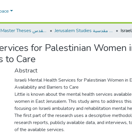
Space
Jerusalem Studies دراسات مقدسية
AQU Master Theses الرسائل الجامعية الخاصة بجامعة القدس
Services for Palestinian Women i
s to Care
Abstract
Israeli Mental Health Services for Palestinian Women in 
Availability and Barriers to Care
Little is known about the mental health services available
women in East Jerusalem. This study aims to address this 
focusing on Israeli ambulatory and rehabilitation mental he
The first part of the research uses a descriptive methodo
research reports, publicly available data, and interviews, t
of the available services.