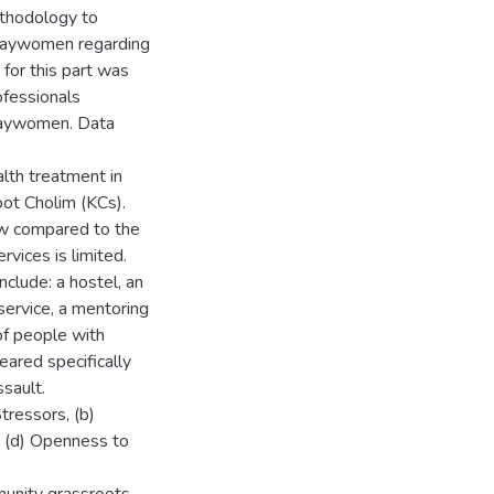
ethodology to
n laywomen regarding
 for this part was
ofessionals
 laywomen. Data
lth treatment in
pot Cholim (KCs).
ow compared to the
rvices is limited.
nclude: a hostel, an
service, a mentoring
 of people with
eared specifically
sault.
tressors, (b)
nd (d) Openness to