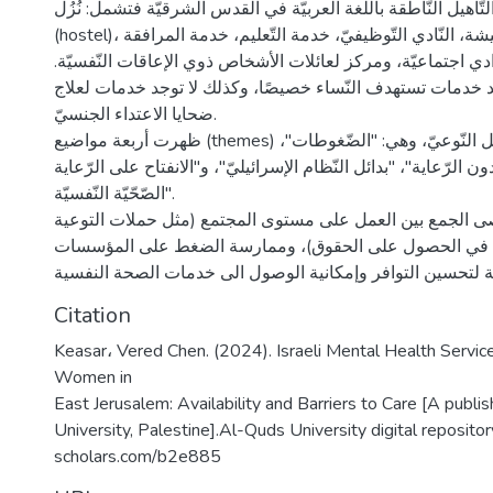
تّأهيل النّاطقة باللّغة العربيّة في القدس الشرقيّة فتشمل: نُزُل
(hostel)، خدمة مساعدة المعيشة، النّادي التّوظيفيّ، خدمة التّعليم، خدمة المرافقة
نوادي اجتماعيّة، ومركز لعائلات الأشخاص ذوي الإعاقات النّفسيّة
توجد خدمات تستهدف النّساء خصيصًا، وكذلك لا توجد خدمات لعلاج
ضحايا الاعتداء الجنسيّ.
ظهرت أربعة مواضيع (themes) رئيسيّة من التّحليل النّوعيّ، وهي: "الضّغوطات"،
" الرّعاية"، "بدائل النّظام الإسرائيليّ"، و"الانفتاح على الرّعاية
الصّحّيّة النّفسيّة".
وصى الجمع بين العمل على مستوى المجتمع (مثل حملات التوعية
 في الحصول على الحقوق)، وممارسة الضغط على المؤسسات
Citation
Keasar، Vered Chen. (2024). Israeli Mental Health Service
Women in
East Jerusalem: Availability and Barriers to Care [A publi
University, Palestine].Al-Quds University digital repositor
scholars.com/b2e885