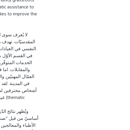
munity grassroots
tic assistance to
odies to improve the
لا يُعرف سوى ال
المقدسيّات. تهدف ه
النفسي في العيادات.
في القسم الأوّل 
الخدمات المتوفّرة،
والمقابلات. اما 
العمّال المهنيّين و
في المدينة. لقد 
أشخاص محترفين لدي
tic
وتُظهر نتائج الد
أساسيّ من قبل "صنادي
الأطباء والمعالجين.