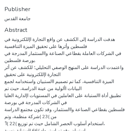
Publisher
جامعة القدس
Abstract
هدفت الدراسة إلى الكشف عن واقع التجارة اإللكترونية في
فلسطين وأثرها على تحقيق الميزة التنافسية
في الشركات العاملة بقطاعي الصناعة واالستثمار المدرجة في
بورصة فلسطين.
واعتمدت الدراسة على المنهج الوصفي التحليلي؛ للكشف عن أثر
التجارة اإللكترونية على تحقيق
الميزة التنافسية، كما تم تصميم االستبيان واستخدامه لجمع
البيانات األولية من عينة الدراسة، حيث تم
تطبيق أداة االستبانة على العاملين في المستويات اإلدارية العليا
في الشركات المدرجة في بورصة
فلسطين بقطاعي الصناعة واالستثمار، وقد تكون مجتمع الدراسة
من )23 )شركة منظمة، وتم
ً استخدام أسلوب الحصر الشامل حيث تم توزيع )22 )ا،
استبيان وقد تم استر داد )66 )استبانة بنسبة