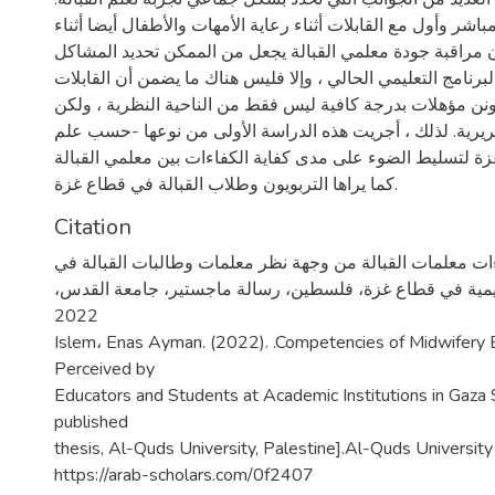
اشر وأول مع القابلات أثناء رعاية الأمهات والأطفال أيضا أثناء
فإن مراقبة جودة معلمي القبالة يجعل من الممكن تحديد المشاكل
لبرنامج التعليمي الحالي ، وإلا فليس هناك ما يضمن أن القابلات
نن مؤهلات بدرجة كافية ليس فقط من الناحية النظرية ، ولكن
سريرية. لذلك ، أجريت هذه الدراسة الأولى من نوعها -حسب علم
زة لتسليط الضوء على مدى كفاية الكفاءات بين معلمي القبالة
كما يراها التربويون وطلاب القبالة في قطاع غزة.
Citation
ات معلمات القبالة من وجهة نظر معلمات وطالبات القبالة في
ديمية في قطاع غزة، فلسطين، رسالة ماجستير، جامعة القدس
2022
Islem، Enas Ayman. (2022). .Competencies of Midwifery 
Perceived by
Educators and Students at Academic Institutions in Gaza 
published
thesis, Al-Quds University, Palestine].Al-Quds University 
https://arab-scholars.com/0f2407