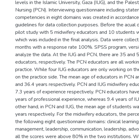
levels in the Islamic University, Gaza (IUG), and the Pales
Nursing (PCN). Interviewing questionnaire including stat
competencies in eight domains was created in accordan
guidelines for data collection purposes. Before the acual d
pilot study with 5 midwifery educators and 10 students 
which was included in the final analysis. Data were collec
months with a response rate 100%. SPSS program, vers
analyze the data. At the IUG and PCN, there are 35 and 
educators, respectively. The PCN educators are all worki
practice. While four IUG educators are only working on th
on the practice side. The mean age of educators in PCN 
and 36.4 years respectively. PCN and IUG midwifery edu
7.3 years of experience respectively. PCN educators have
years of professional experience, whereas 9.4 years of I
other hand, in PCN and IUG, the mean age of students w
years respectively. For the midwifery educators, the per
the following eight questionnaire domains: clinical learning
management, leadership, communication, leadership, advoc
all the scores were above 80% in the two institutions. Wh