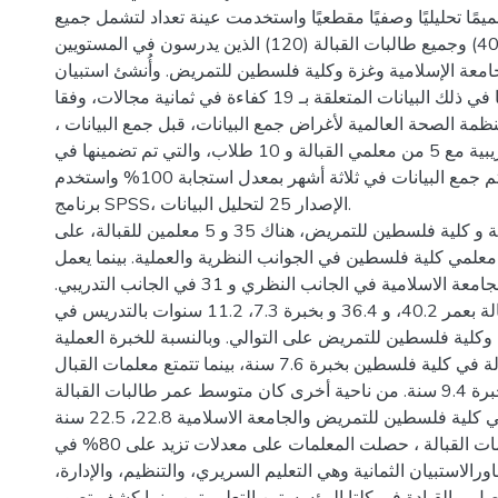
ًا تحليليًا وصفيًا مقطعيًا واستخدمت عينة تعداد لتشمل جميع
معلمات القبالة (40) وجميع طالبات القبالة (120) الذين يدرسون في المستويين
جامعة الإسلامية وغزة وكلية فلسطين للتمريض. وأُنشئ استبيان
لإجراء المقابلات، بما في ذلك البيانات المتعلقة بـ 19 كفاءة في ثمانية مجالات، وفقا
لمنظمة الصحة العالمية لأغراض جمع البيانات، قبل جمع البيانات
تم إجراء دراسة تجريبية مع 5 من معلمي القبالة و 10 طلاب، والتي تم تضمينها في
التحليل النهائي. تم جمع البيانات في ثلاثة أشهر بمعدل استجابة 100% واستخدم
برنامج SPSS، الإصدار 25 لتحليل البيانات.
في الجامعة الاسلامية و كلية فلسطين للتمريض، هناك 35 و 5 معلمين للقبالة، على
معلمي كلية فلسطين في الجوانب النظرية والعملية. بينما يعمل
أربعة معلمين في الجامعة الاسلامية في الجانب النظري و 31 في الجانب التدريبي.
تتمتع معلمات القبالة بعمر 40.2، و 36.4 و بخبرة 7.3، 11.2 سنوات بالتدريس في
 وكلية فلسطين للتمريض على التوالي. وبالنسبة للخبرة العملية
تتمتع معلمات القبالة في كلية فلسطين بخبرة 7.6 سنة، بينما تتمتع معلمات القبال
بالجامعة الإسلامية بخبرة 9.4 سنة. من ناحية أخرى كان متوسط عمر طالبات القبالة
في كلية فلسطين للتمريض والجامعة الاسلامية 22.8، 22.5 سنة.
من وجهة نظر معلمات القبالة ، حصلت المعلمات على معدلات تزيد على 80% في
ورالاستبيان الثمانية وهي التعليم السريري، والتنظيم، والإدارة