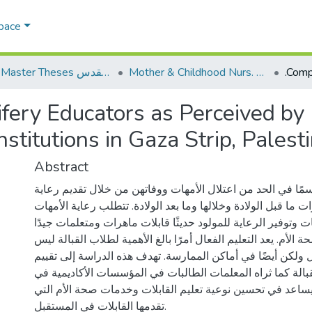
Space
Mother & Childhood Nurs. تمريض صحة الأم والطفل
AQU Master Theses الرسائل الجامعية الخاصة بجامعة القدس
fery Educators as Perceived by
stitutions in Gaza Strip, Palest
Abstract
اسمًا في الحد من اعتلال الأمهات ووفاتهن من خلال تقديم رعاية
ت ما قبل الولادة وخلالها وما بعد الولادة. تتطلب رعاية الأمهات
 وتوفير الرعاية للمولود حديثًا قابلات ماهرات ومتعلمات جيدًا
لأم. يعد التعليم الفعال أمرًا بالغ الأهمية لطلاب القبالة ليس
لكن أيضًا في أماكن الممارسة. تهدف هذه الدراسة إلى تقييم
الة كما ثراه المعلمات الطالبات في المؤسسات الأكاديمية في
ساعد في تحسين نوعية تعليم القابلات وخدمات صحة الأم التي
تقدمها القابلات في المستقبل.