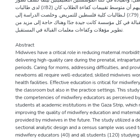
اصل، والقيادة في كلتا المؤسستين التعليميتين بينما كشف تصور
الطلاب لكفاءات معلميهم أن متوسط تقييمات كفاءة الطلاب كان (82٪) لدى طالبات
الجامعة الاسلامية و (79٪) لـطالبات كلية فلسطين للتمريض. وخلصت الدراسة إلى
بالة في كل مؤسسة كانت جيدة جدًا وهناك حاجة إلى مزيد من
تطوير مؤهلات وكفاءات معلمات القبالة في المستقبل.
Abstract
Midwives have a critical role in reducing maternal morbidi
delivering high-quality care during the prenatal, intrapar
periods. Caring for moms, addressing difficulties, and prov
newborns all require well-educated, skilled midwives wor
health facilities. Effective education is critical for midwifer
the classroom but also in the practice settings. This stud
the competencies of midwifery educators as perceived b
students at academic institutions in the Gaza Strip, which 
improving the quality of midwifery education and maternal
provided by midwives in the future. The study utilized a d
sectional analytic design and a census sample was used to
midwifery educators (40) and all students (120) studying