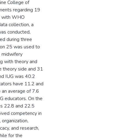
tine College of
ements regarding 19
ce with WHO
ata collection, a
was conducted,
ted during three
ion 25 was used to
5 midwifery
ng with theory and
e theory side and 31
and IUG was 40.2
cators have 11.2 and
 an average of 7.6
UG educators. On the
as 22.8 and 22.5
ceived competency in
, organization,
acy, and research,
ile for the