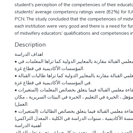
student's perception of the competencies of their educato
students' average competency ratings were (82%) for IU
PCN. The study concluded that the competencies of midwi
each institution were very good and there is a need for f
of midwifery educators’ qualifications and competencies in
Description
اهداف الدراسة
• التعرف على كفاءة معلمي القبالة مقارنة بالمعايير الدولية كما تراها المعلمات في
المؤسسات الأكاديمية في قطاع غزة.
• التعرف على كفاءة معلمي القبالة مقارنة بالمعايير الدولية كما تراها طالبات القبالة
في المؤسسات الأكاديمية في قطاع غزة.
• تحديد الفروق في كفاءة معلمي القبالة فيما يتعلق بخصائص المعلمات (المتغيرات
لمؤهل ، الخبرة في التعليم ، الخبرة في البيئات السريرية ، مكان
العمل).
• تحديد الفروق في كفاءة معلمي القبالة فيما يتعلق بخصائص الطالبات (المتغيرات
مؤسسة الأكاديمية ، سنوات الدراسة في الكلية ، المعدل التراكمي
أهمية الدراسة
ك العديد من الجوانب التي تحدد بشكل جماعي تجربة تعلم القبالة