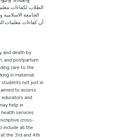
والقيادة، والتو
أن كفاءات معلمات الق
ty and death by
tum, and postpartum
iding care to the
king in maternal
y students not just in
y aimed to assess
y educators and
may help in
 health services
escriptive cross-
 include all the
 at the 3rd and 4th