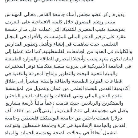
بدوره, ركز عضو مجلس أمناء جامعة القدس معالي المهندس
منيب رشيد المصري خلال كلمته الافتتاحية على التعريف
بمؤسسة منيب المصري للتنمية, التي عملت على مدار خمسة
عقود على توفير الدعم المالي للمؤسسات والأفراد في المجال
التعليمي, حيث ساهمت في إنشاء وتأهيل وتطوير المدارس
والكليات في العديد من الجامعات الفلسطينية, كما امتد عملها إلى
لبنان ليكون معهد منيب وأنجيلا المصري للطاقة والموارد الطبيعية
في الجامعة الأميريكية في بيروت منصة متكاملة توفر المختبرات
والبنية التحتية للبحث والتطوير وإنتاج المعرفة والتقنية في
قطاعات الموارد الطبيعية والطاقة والبيئة, مشيراً إلى إطلاق
أكاديمية القدس للبحث العلمي من عمان وبتمويل من المؤسسة,
لتقدم الدعم المالي وتبني العلاقات والشبكات لدعم الباحثين
والمبتكرين والرياديين, حيث قدمت دعماً مالياً لأربعة مشاريع,
وصل في مجموعه إلى 200 ألف دينار أردني(أكثر من 285 ألف
دولار) شملت باحثين من جامعة البوليتكنك فلسطين وجامعة
القدس والجامعة الإسلامية في غزة وجامعة فلسطين, وتنوعت
لتشمل أبحاقاً في مجالات الصحة وهندسة الجينات والمياه