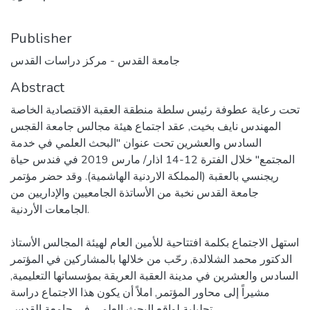
Publisher
جامعة القدس - مركز دراسات القدس
Abstract
تحت رعاية عطوفة رئيس سلطة منطقة العقبة الاقتصادية الخاصة
المهندس نايف بخيت, عقد اجتماع هيئة مجالس جامعة القجس
السادس والعشرين تحت عنوان "البحث العلمي في خدمة
المجتمع" خلال الفترة 12-14 اذار/ مارس 2019 في فندس حياة
ريجنسي بالعقبة (المملكة الاردنية الهاشمية). وقد حضر مؤتمر
جامعة القدس نخبة من الأساتذة الجامعيين والإداريين من
الجامعات الأردنية.
استهل الاجتماع بكلمة افتتاحية للأمين العام لهيئة المجالس الأستاذ
الدكتور محمد الشلالدة, رحّب من خلالها بالمشاركين في المؤتمر
السادس والعشرين في مدينة العقبة العريقة بمؤسساتها التعليمية,
مشيراً إلى محاور المؤتمر, املاً أن يكون هذا الاجتماع دراسة
تحليلية لواقع البحث العلمي في جامعة القدس.