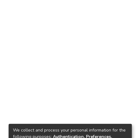
We collect and process your personal information for the
following purposes:
Authentication, Preferences,