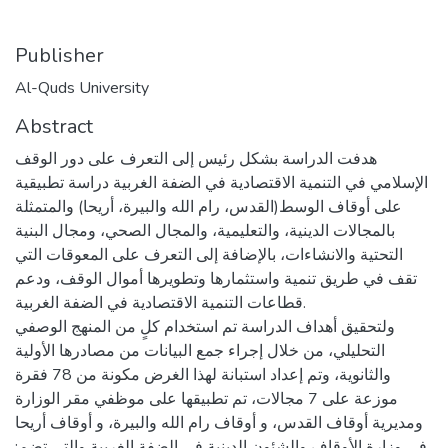
Publisher
Al-Quds University
Abstract
هدفت الدراسة بشكل رئيس إلى التعرف على دور الوقف
الإسلامي في التنمية الاقتصادية في الضفة الغربية دراسة تطبيقية
على أوقاف الوسط(القدس، رام الله والبيرة، أريحا) والمتمثلة
بالمجالات الدينية، والتعليمية، والمجال الصحي، ومجال البنية
التحتية والانشاءات، بالإضافة إلى التعرف على المعوقات التي
تقف في طريق تنمية واستثمارها وتطويرها أموال الوقف، ودعم
قطاعات التنمية الاقتصادية في الضفة الغربية.
ولتحقيق أهداف الدراسة تم استخدام كلٍ من المنهج الوصفي
التحليلي، من خلال إجراء جمع البيانات من مصادرها الأولية
والثانوية، وتم إعداد استبانة لهذا الغرض مكونة من 78 فقرة
موزعة على 7 مجالات، تم تطبيقها على موظفي مقر الوزارة
ومديرية أوقاف القدس، و أوقاف رام الله والبيرة، و أوقاف أريحا
في وزارة الأوقاف والشئون الدينية في الضفة الغربية والتي تضم: